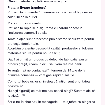
Oferim metode de plată simple și sigure.
Plata la livrare (ramburs)
Poți achita comanda în numerar sau cu cardul la primirea
coletului de la curier.
Plata online cu cardul
Poți achita rapid și în siguranță cu cardul bancar la
finalizarea comenzii pe site.
Toate plățile sunt procesate prin sisteme securizate pentru
protecția datelor tale.
Acordăm o atenție deosebită calității produselor și folosim
materiale sigure pentru nou-născuți.
Dacă ai primit un produs cu defect de fabricație sau un
produs greșit, îl vom înlocui sau vom returna banii.
Te rugăm să ne contactezi în termen de 14 zile de la
primirea comenzii — vom găsi rapid o soluție.
Confortul bebelușilor și liniștea părinților sunt prioritatea
noastră 💛
Nu ești sigur(ă) ce mărime sau set să alegi? Suntem aici să
te ajutăm 💛
Scrie-ne în chat sau în mesagerie — te ajutăm cu alegerea