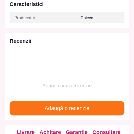
Caracteristici
Producator
Chicco
Recenzii
Adaogă prima recenzie
Adaugă o recenzie
Livrare
Achitare
Garanție
Consultare