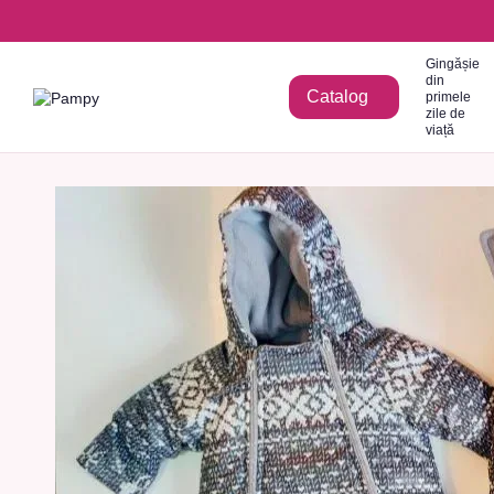
Mergi la conținutul principal
Gingășie
din
Catalog
primele
zile de
viață