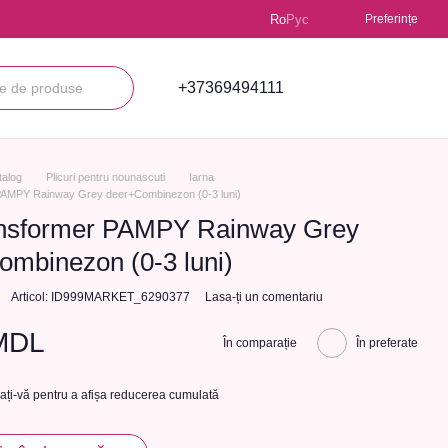
Ro
Рус
Preferințe
+37369494111
talog
Plicuri pentru nounascuti
Iarna
 PAMPY Rainway Grey deer+Combinezon (0-3 luni)
ransformer PAMPY Rainway Grey
ombinezon (0-3 luni)
Articol: ID999MARKET_6290377
Lasa-ți un comentariu
MDL
În comparație
În preferate
cați-vă
pentru a afișa reducerea cumulată