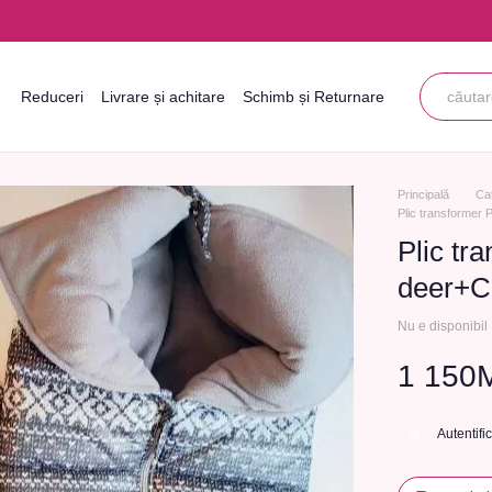
Reduceri
Livrare și achitare
Schimb și Returnare
Informații de contact
Blogul
Acordul utilizatorului
Principală
Ca
Plic transformer
Plic t
deer+C
Nu e disponibil
1 150
Autentifi
%