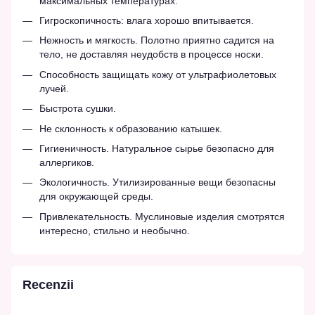
максимальных температурах.
Гигроскопичность: влага хорошо впитывается.
Нежность и мягкость. Полотно приятно садится на
тело, не доставляя неудобств в процессе носки.
Способность защищать кожу от ультрафиолетовых
лучей.
Быстрота сушки.
Не склонность к образованию катышек.
Гигиеничность. Натуральное сырье безопасно для
аллергиков.
Экологичность. Утилизированные вещи безопасны
для окружающей среды.
Привлекательность. Муслиновые изделия смотрятся
интересно, стильно и необычно.
Recenzii