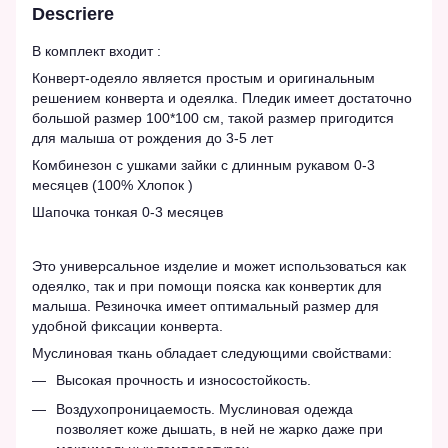
Descriere
В комплект входит :
Конверт-одеяло является простым и оригинальным
решением конверта и одеялка. Пледик имеет достаточно
большой размер 100*100 см, такой размер пригодится
для малыша от рождения до 3-5 лет
Комбинезон с ушками зайки с длинным рукавом 0-3
месяцев (100% Хлопок )
Шапочка тонкая 0-3 месяцев
Это универсальное изделие и может использоваться как
одеялко, так и при помощи пояска как конвертик для
малыша. Резиночка имеет оптимальный размер для
удобной фиксации конверта.
Муслиновая ткань обладает следующими свойствами:
Высокая прочность и износостойкость.
Воздухопроницаемость. Муслиновая одежда
позволяет коже дышать, в ней не жарко даже при