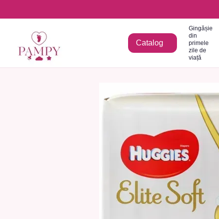
Mergi la conținutul principal
Gingășie
din
Catalog
primele
zile de
viață