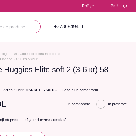
Ro
Рус
Preferințe
+37369494111
talog
Alte accesorii pentru maternitate
ite soft 2 (3-6 кг) 58 buc.
 Huggies Elite soft 2 (3-6 кг) 58
Articol: ID999MARKET_6740132
Lasa-ți un comentariu
DL
În comparație
În preferate
cați-vă
pentru a afișa reducerea cumulată