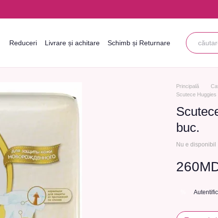
Reduceri
Livrare și achitare
Schimb și Returnare
Informații de contact
Blogul
Acordul utilizatorului
Principală
Ca
Scutece Huggies El
Scutece
buc.
Nu e disponibil
260M
Autentifi
%