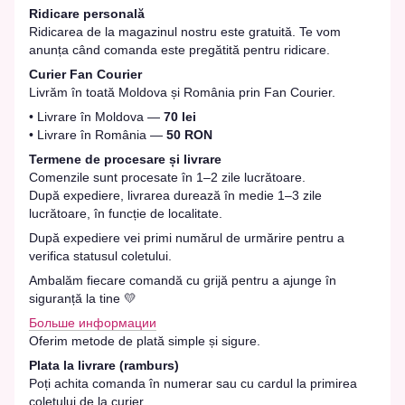
Ridicare personală
Ridicarea de la magazinul nostru este gratuită. Te vom
anunța când comanda este pregătită pentru ridicare.
Curier Fan Courier
Livrăm în toată Moldova și România prin Fan Courier.
• Livrare în Moldova —
70 lei
• Livrare în România —
50 RON
Termene de procesare și livrare
Comenzile sunt procesate în 1–2 zile lucrătoare.
După expediere, livrarea durează în medie 1–3 zile
lucrătoare, în funcție de localitate.
După expediere vei primi numărul de urmărire pentru a
verifica statusul coletului.
Ambalăm fiecare comandă cu grijă pentru a ajunge în
siguranță la tine 💛
Больше информации
Oferim metode de plată simple și sigure.
Plata la livrare (ramburs)
Poți achita comanda în numerar sau cu cardul la primirea
coletului de la curier.