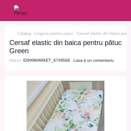
Catalog
Lingerie pentru patuc
Cersaf elastic din baica pent
Cersaf elastic din baica pentru pătuc
Green
Articol:
ID999MARKET_6749568
Lasa-ți un comentariu