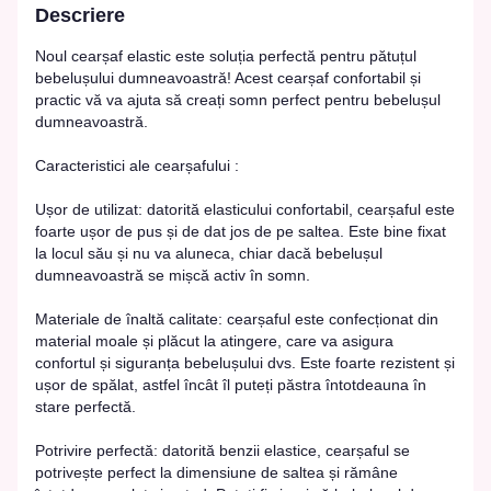
Descriere
Noul cearșaf elastic este soluția perfectă pentru pătuțul
bebelușului dumneavoastră! Acest cearșaf confortabil și
practic vă va ajuta să creați somn perfect pentru bebelușul
dumneavoastră.
Caracteristici ale cearșafului :
Ușor de utilizat: datorită elasticului confortabil, cearșaful este
foarte ușor de pus și de dat jos de pe saltea. Este bine fixat
la locul său și nu va aluneca, chiar dacă bebelușul
dumneavoastră se mișcă activ în somn.
Materiale de înaltă calitate: cearșaful este confecționat din
material moale și plăcut la atingere, care va asigura
confortul și siguranța bebelușului dvs. Este foarte rezistent și
ușor de spălat, astfel încât îl puteți păstra întotdeauna în
stare perfectă.
Potrivire perfectă: datorită benzii elastice, cearșaful se
potrivește perfect la dimensiune de saltea și rămâne