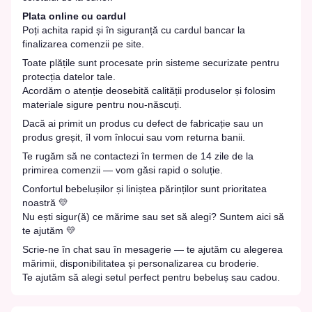
Plata online cu cardul
Poți achita rapid și în siguranță cu cardul bancar la
finalizarea comenzii pe site.
Toate plățile sunt procesate prin sisteme securizate pentru
protecția datelor tale.
Acordăm o atenție deosebită calității produselor și folosim
materiale sigure pentru nou-născuți.
Dacă ai primit un produs cu defect de fabricație sau un
produs greșit, îl vom înlocui sau vom returna banii.
Te rugăm să ne contactezi în termen de 14 zile de la
primirea comenzii — vom găsi rapid o soluție.
Confortul bebelușilor și liniștea părinților sunt prioritatea
noastră 💛
Nu ești sigur(ă) ce mărime sau set să alegi? Suntem aici să
te ajutăm 💛
Scrie-ne în chat sau în mesagerie — te ajutăm cu alegerea
mărimii, disponibilitatea și personalizarea cu broderie.
Te ajutăm să alegi setul perfect pentru bebeluș sau cadou.