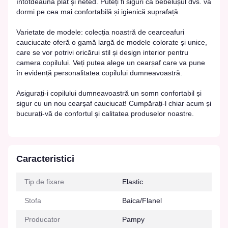
întotdeauna plat și neted. Puteți fi siguri că bebelușul dvs. va
dormi pe cea mai confortabilă și igienică suprafață.
Varietate de modele: colecția noastră de cearceafuri
cauciucate oferă o gamă largă de modele colorate și unice,
care se vor potrivi oricărui stil și design interior pentru
camera copilului. Veți putea alege un cearșaf care va pune
în evidență personalitatea copilului dumneavoastră.
Asigurați-i copilului dumneavoastră un somn confortabil și
sigur cu un nou cearșaf cauciucat! Cumpărați-l chiar acum și
bucurați-vă de confortul și calitatea produselor noastre.
Caracteristici
Tip de fixare
Elastic
Stofa
Baica/Flanel
Producator
Pampy