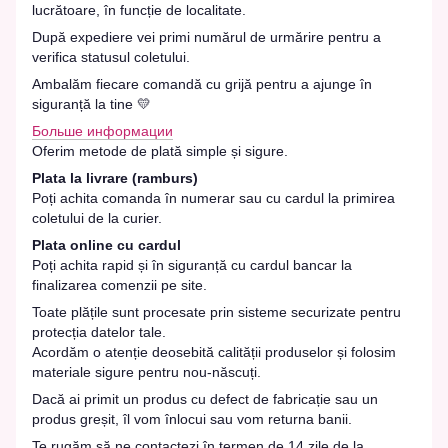
lucrătoare, în funcție de localitate.
După expediere vei primi numărul de urmărire pentru a
verifica statusul coletului.
Ambalăm fiecare comandă cu grijă pentru a ajunge în
siguranță la tine 💛
Больше информации
Oferim metode de plată simple și sigure.
Plata la livrare (ramburs)
Poți achita comanda în numerar sau cu cardul la primirea
coletului de la curier.
Plata online cu cardul
Poți achita rapid și în siguranță cu cardul bancar la
finalizarea comenzii pe site.
Toate plățile sunt procesate prin sisteme securizate pentru
protecția datelor tale.
Acordăm o atenție deosebită calității produselor și folosim
materiale sigure pentru nou-născuți.
Dacă ai primit un produs cu defect de fabricație sau un
produs greșit, îl vom înlocui sau vom returna banii.
Te rugăm să ne contactezi în termen de 14 zile de la