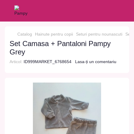
Catalog
Hainute pentru copii
Seturi pentru nounascuti
Set 
Set Camasa + Pantaloni Pampy
Grey
Articol:
ID999MARKET_6768654
Lasa-ți un comentariu