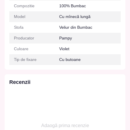
Compozitie
100% Bumbac
Model
Cu mînecă lungă
Stofa
Veliur din Bumbac
Producator
Pampy
Culoare
Violet
Tip de fixare
Cu butoane
Recenzii
Adaogă prima recenzie