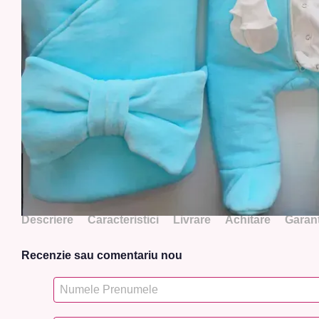
Descriere
Caracteristici
Livrare
Achitare
Garanț
Recenzie sau comentariu nou