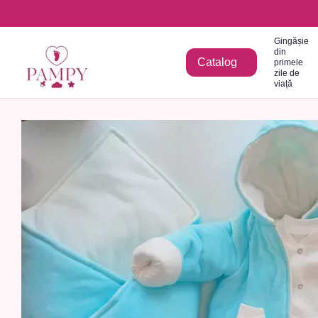
Mergi la conținutul principal
Gingășie
din
Catalog
primele
zile de
viață