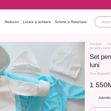
Reduceri
Livrare și achitare
Schimb și Returnare
Informații de contact
Blogul
Acordul utilizatorului
Principală
Ca
Set pentru externa
Set pen
luni
Nu e disponibil
1 550
Autentifi
%