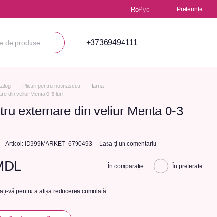
Ro
Рус
Preferințe
+37369494111
talog
Plicuri pentru nounascuti
Iarna
re din veliur Menta 0-3 luni
tru externare din veliur Menta 0-3
Articol: ID999MARKET_6790493
Lasa-ți un comentariu
MDL
În comparație
În preferate
cați-vă
pentru a afișa reducerea cumulată