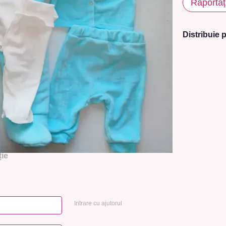
Raportaț
Distribuie p
ie
Intrare cu ajutorul