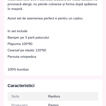
provoacă alergii, nu pierde culoarea și forma după spălarea
în mașină .
Acest set de asemenea perfect e pentru un cadou .
In set include
Bamper pe 3 parti patucului
Plapuma 100*80
Cearsaf pe elastic 120*60
Pernuta ortopedica
100% bumbac
Caracteristici
Stofa
Ranfors
Producator
Pampy