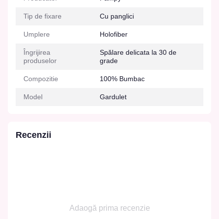
Tip de fixare
Cu panglici
Umplere
Holofiber
Îngrijirea
Spălare delicata la 30 de
produselor
grade
Compozitie
100% Bumbac
Model
Gardulet
Recenzii
Adaogă prima recenzie