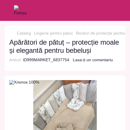
Catalog
Lingerie pentru patuc
Borduri de protecție pentru p
Apărători de pătuț – protecție moale
și elegantă pentru bebeluși
Articol:
ID999MARKET_6837754
Lasa-ți un comentariu