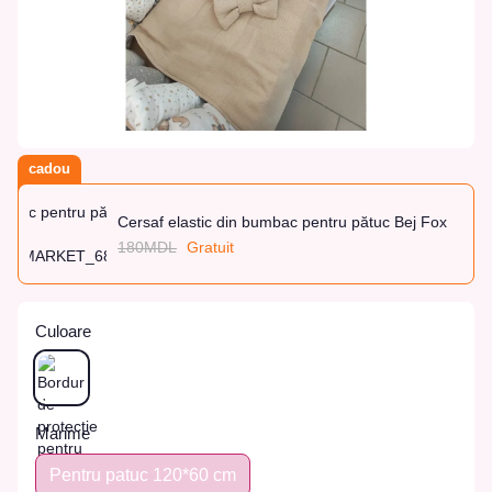
cadou
Cersaf elastic din bumbac pentru pătuc Bej Fox
180MDL
Gratuit
Culoare
Marime
Pentru patuc 120*60 cm