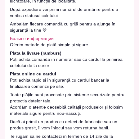
lucrătoare, în funcție de localitate.
După expediere vei primi numărul de urmărire pentru a
verifica statusul coletului.
Ambalăm fiecare comandă cu grijă pentru a ajunge în
siguranță la tine 💛
Больше информации
Oferim metode de plată simple și sigure.
Plata la livrare (ramburs)
Poți achita comanda în numerar sau cu cardul la primirea
coletului de la curier.
Plata online cu cardul
Poți achita rapid și în siguranță cu cardul bancar la
finalizarea comenzii pe site.
Toate plățile sunt procesate prin sisteme securizate pentru
protecția datelor tale.
Acordăm o atenție deosebită calității produselor și folosim
materiale sigure pentru nou-născuți.
Dacă ai primit un produs cu defect de fabricație sau un
produs greșit, îl vom înlocui sau vom returna banii.
Te rugăm să ne contactezi în termen de 14 zile de la