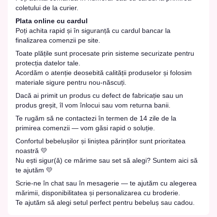
coletului de la curier.
Plata online cu cardul
Poți achita rapid și în siguranță cu cardul bancar la
finalizarea comenzii pe site.
Toate plățile sunt procesate prin sisteme securizate pentru
protecția datelor tale.
Acordăm o atenție deosebită calității produselor și folosim
materiale sigure pentru nou-născuți.
Dacă ai primit un produs cu defect de fabricație sau un
produs greșit, îl vom înlocui sau vom returna banii.
Te rugăm să ne contactezi în termen de 14 zile de la
primirea comenzii — vom găsi rapid o soluție.
Confortul bebelușilor și liniștea părinților sunt prioritatea
noastră 💛
Nu ești sigur(ă) ce mărime sau set să alegi? Suntem aici să
te ajutăm 💛
Scrie-ne în chat sau în mesagerie — te ajutăm cu alegerea
mărimii, disponibilitatea și personalizarea cu broderie.
Te ajutăm să alegi setul perfect pentru bebeluș sau cadou.