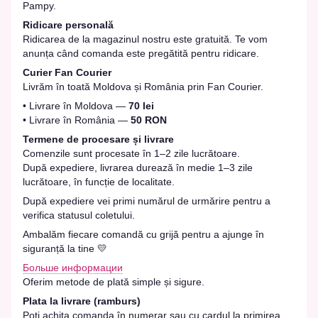
Pampy.
Ridicare personală
Ridicarea de la magazinul nostru este gratuită. Te vom
anunța când comanda este pregătită pentru ridicare.
Curier Fan Courier
Livrăm în toată Moldova și România prin Fan Courier.
• Livrare în Moldova —
70 lei
• Livrare în România —
50 RON
Termene de procesare și livrare
Comenzile sunt procesate în 1–2 zile lucrătoare.
După expediere, livrarea durează în medie 1–3 zile
lucrătoare, în funcție de localitate.
După expediere vei primi numărul de urmărire pentru a
verifica statusul coletului.
Ambalăm fiecare comandă cu grijă pentru a ajunge în
siguranță la tine 💛
Больше информации
Oferim metode de plată simple și sigure.
Plata la livrare (ramburs)
Poți achita comanda în numerar sau cu cardul la primirea