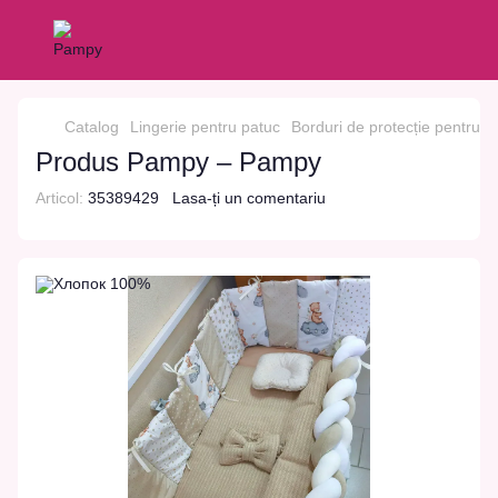
Catalog
Lingerie pentru patuc
Borduri de protecție pentru p
Produs Pampy – Pampy
Articol:
35389429
Lasa-ți un comentariu