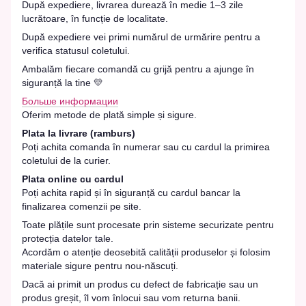
După expediere, livrarea durează în medie 1–3 zile
lucrătoare, în funcție de localitate.
După expediere vei primi numărul de urmărire pentru a
verifica statusul coletului.
Ambalăm fiecare comandă cu grijă pentru a ajunge în
siguranță la tine 💛
Больше информации
Oferim metode de plată simple și sigure.
Plata la livrare (ramburs)
Poți achita comanda în numerar sau cu cardul la primirea
coletului de la curier.
Plata online cu cardul
Poți achita rapid și în siguranță cu cardul bancar la
finalizarea comenzii pe site.
Toate plățile sunt procesate prin sisteme securizate pentru
protecția datelor tale.
Acordăm o atenție deosebită calității produselor și folosim
materiale sigure pentru nou-născuți.
Dacă ai primit un produs cu defect de fabricație sau un
produs greșit, îl vom înlocui sau vom returna banii.