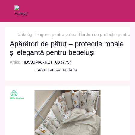
Catalog
Lingerie pentru patuc
Borduri de protecție pentru p
Apărători de pătuț – protecție moale
și elegantă pentru bebeluși
Articol:
ID999MARKET_6837754
Lasa-ți un comentariu