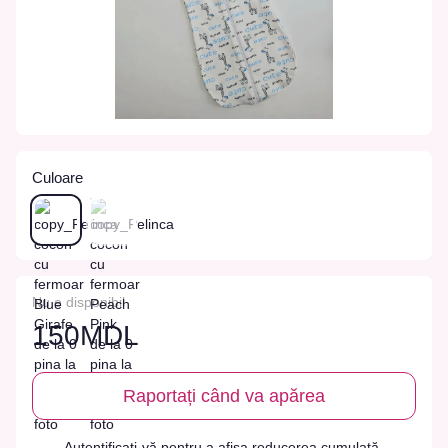
Culoare
Nu e disponibil
150MDL
Raportați când va apărea
Autentificați-vă
pentru a afișa reducerea cumulată
%