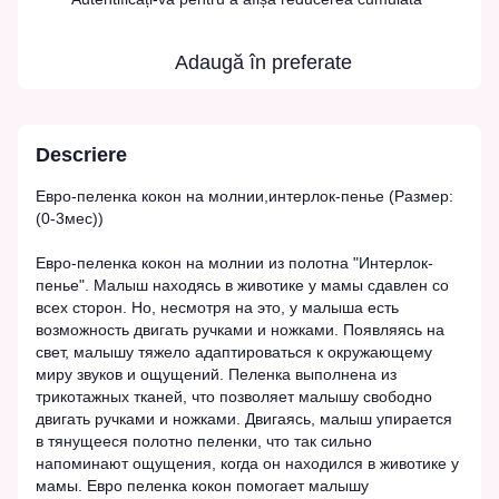
Adaugă în preferate
Descriere
Евро-пеленка кокон на молнии,интерлок-пенье (Размер:
(0-3мес))
Евро-пеленка кокон на молнии из полотна "Интерлок-
пенье". Малыш находясь в животике у мамы сдавлен со
всех сторон. Но, несмотря на это, у малыша есть
возможность двигать ручками и ножками. Появляясь на
свет, малышу тяжело адаптироваться к окружающему
миру звуков и ощущений. Пеленка выполнена из
трикотажных тканей, что позволяет малышу свободно
двигать ручками и ножками. Двигаясь, малыш упирается
в тянущееся полотно пеленки, что так сильно
напоминают ощущения, когда он находился в животике у
мамы. Евро пеленка кокон помогает малышу