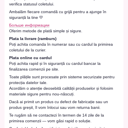
verifica statusul coletului.
Ambalăm fiecare comandă cu grijă pentru a ajunge în
siguranță la tine 💛
Больше информации
Oferim metode de plată simple și sigure.
Plata la livrare (ramburs)
Poți achita comanda în numerar sau cu cardul la primirea
coletului de la curier.
Plata online cu cardul
Poți achita rapid și în siguranță cu cardul bancar la
finalizarea comenzii pe site.
Toate plățile sunt procesate prin sisteme securizate pentru
protecția datelor tale.
Acordăm o atenție deosebită calității produselor și folosim
materiale sigure pentru nou-născuți.
Dacă ai primit un produs cu defect de fabricație sau un
produs greșit, îl vom înlocui sau vom returna banii.
Te rugăm să ne contactezi în termen de 14 zile de la
primirea comenzii — vom găsi rapid o soluție.