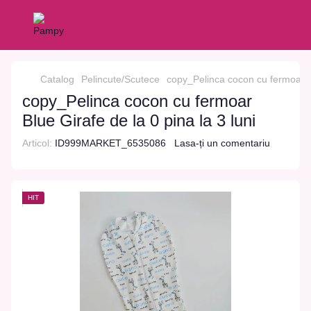
Catalog
Pelincute/Scutece
copy_Pelinca cocon cu fermoar Bl
copy_Pelinca cocon cu fermoar
Blue Girafe de la 0 pina la 3 luni
Articol:
ID999MARKET_6535086
Lasa-ți un comentariu
HIT