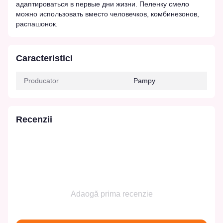
адаптироваться в первые дни жизни. Пеленку смело
можно использовать вместо человечков, комбинезонов,
распашонок.
Caracteristici
Producator
Pampy
Recenzii
Adaogă prima recenzie