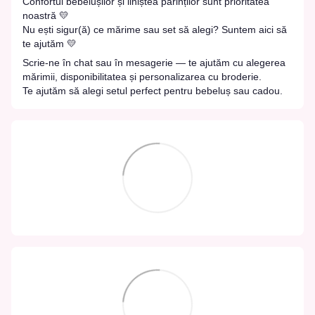
Confortul bebelușilor și liniștea părinților sunt prioritatea
noastră 💛
Nu ești sigur(ă) ce mărime sau set să alegi? Suntem aici să
te ajutăm 💛
Scrie-ne în chat sau în mesagerie — te ajutăm cu alegerea
mărimii, disponibilitatea și personalizarea cu broderie.
Te ajutăm să alegi setul perfect pentru bebeluș sau cadou.