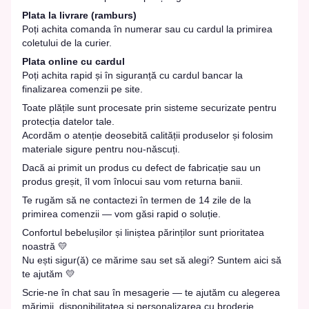
Plata la livrare (ramburs)
Poți achita comanda în numerar sau cu cardul la primirea
coletului de la curier.
Plata online cu cardul
Poți achita rapid și în siguranță cu cardul bancar la
finalizarea comenzii pe site.
Toate plățile sunt procesate prin sisteme securizate pentru
protecția datelor tale.
Acordăm o atenție deosebită calității produselor și folosim
materiale sigure pentru nou-născuți.
Dacă ai primit un produs cu defect de fabricație sau un
produs greșit, îl vom înlocui sau vom returna banii.
Te rugăm să ne contactezi în termen de 14 zile de la
primirea comenzii — vom găsi rapid o soluție.
Confortul bebelușilor și liniștea părinților sunt prioritatea
noastră 💛
Nu ești sigur(ă) ce mărime sau set să alegi? Suntem aici să
te ajutăm 💛
Scrie-ne în chat sau în mesagerie — te ajutăm cu alegerea
mărimii, disponibilitatea și personalizarea cu broderie.