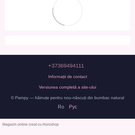
+37369494111
Informații de contact
Versiunea completă a site-ului
© Pampy — hăinuțe pentru nou-născuți din bumbac natural
Ro
Рус
Magazin online creat cu Horoshop