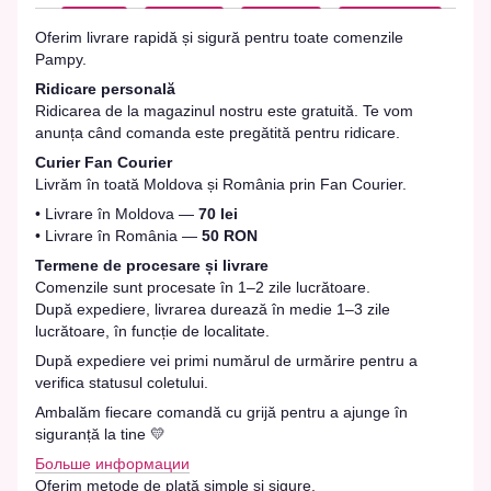
Oferim livrare rapidă și sigură pentru toate comenzile
Pampy.
Ridicare personală
Ridicarea de la magazinul nostru este gratuită. Te vom
anunța când comanda este pregătită pentru ridicare.
Curier Fan Courier
Livrăm în toată Moldova și România prin Fan Courier.
• Livrare în Moldova —
70 lei
• Livrare în România —
50 RON
Termene de procesare și livrare
Comenzile sunt procesate în 1–2 zile lucrătoare.
După expediere, livrarea durează în medie 1–3 zile
lucrătoare, în funcție de localitate.
După expediere vei primi numărul de urmărire pentru a
verifica statusul coletului.
Ambalăm fiecare comandă cu grijă pentru a ajunge în
siguranță la tine 💛
Больше информации
Oferim metode de plată simple și sigure.