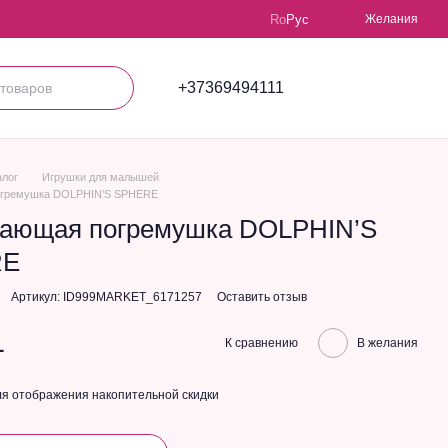
Ro
Рус
Желания
+37369494111
алог
Игрушки для малышей
огремушка DOLPHIN’S SPHERE
вающая погремушка DOLPHIN’S
RE
Артикул: ID999MARKET_6171257
Оставить отзыв
L
К сравнению
В желания
я отображения накопительной скидки