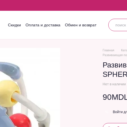
Скидки
Оплата и доставка
Обмен и возврат
Контактная информация
Блог
Пользовательское соглашение
Главная
Кат
Развивающая п
Разви
SPHE
Нет в наличии
90MD
Войти
дл
%