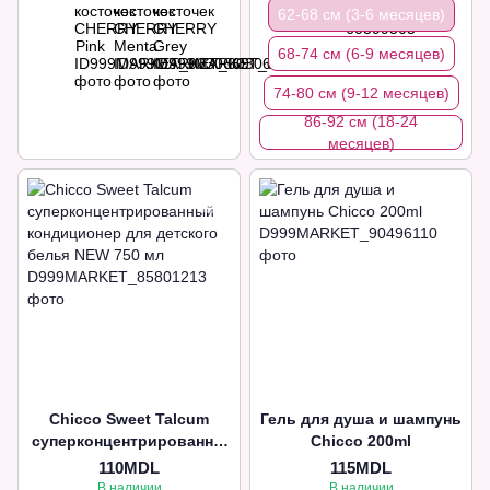
62-68 см (3-6 месяцев)
68-74 см (6-9 месяцев)
74-80 см (9-12 месяцев)
86-92 см (18-24
месяцев)
Chicco Sweet Talcum
Гель для душа и шампунь
суперконцентрированны
Chicco 200ml
й кондиционер для
110MDL
115MDL
детского белья NEW 750
В наличии
В наличии