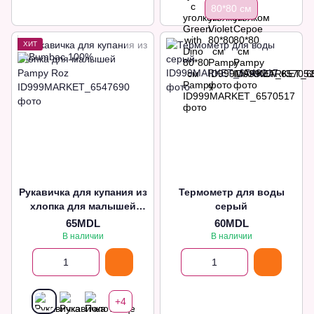
80*80 см
ХИТ
Рукавичка для купания из
Термометр для воды
хлопка для малышей
серый
Pampy Roz
65MDL
60MDL
В наличии
В наличии
+4