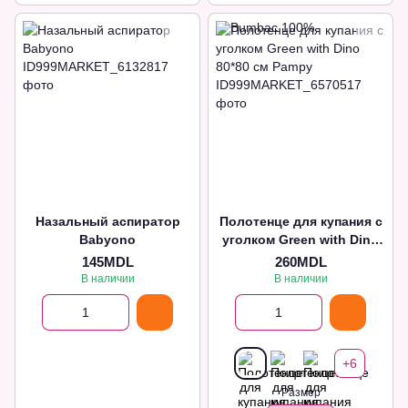
Назальный аспиратор
Полотенце для купания с
Babyono
уголком Green with Dino
80*80 см Pampy
145MDL
260MDL
В наличии
В наличии
+6
Размер