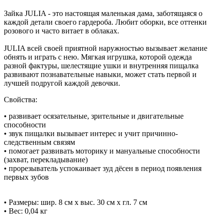
Зайка JULIA - это настоящая маленькая дама, заботящаяся о
каждой детали своего гардероба. Любит оборки, все оттенки
розового и часто витает в облаках.
JULIA всей своей приятной наружностью вызывает желание
обнять и играть с нею. Мягкая игрушка, которой одежда
разной фактуры, шелестящие ушки и внутренняя пищалка
развивают познавательные навыки, может стать первой и
лучшей подругой каждой девочки.
Свойства:
• развивает осязательные, зрительные и двигательные
способности
• звук пищалки вызывает интерес и учит причинно-
следственным связям
• помогает развивать моторику и мануальные способности
(захват, перекладывание)
• прорезыватель успокаивает зуд дёсен в период появления
первых зубов
• Размеры: шир. 8 см x выс. 30 см x гл. 7 см
• Вес: 0,04 кг