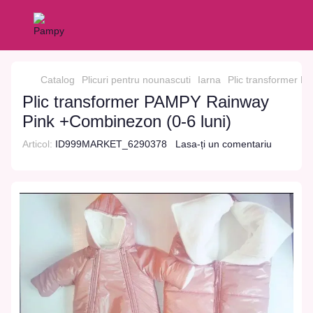
Catalog
Plicuri pentru nounascuti
Iarna
Plic transformer P
Plic transformer PAMPY Rainway
Pink +Combinezon (0-6 luni)
Articol:
ID999MARKET_6290378
Lasa-ți un comentariu