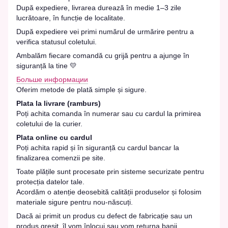
După expediere, livrarea durează în medie 1–3 zile
lucrătoare, în funcție de localitate.
După expediere vei primi numărul de urmărire pentru a
verifica statusul coletului.
Ambalăm fiecare comandă cu grijă pentru a ajunge în
siguranță la tine 💛
Больше информации
Oferim metode de plată simple și sigure.
Plata la livrare (ramburs)
Poți achita comanda în numerar sau cu cardul la primirea
coletului de la curier.
Plata online cu cardul
Poți achita rapid și în siguranță cu cardul bancar la
finalizarea comenzii pe site.
Toate plățile sunt procesate prin sisteme securizate pentru
protecția datelor tale.
Acordăm o atenție deosebită calității produselor și folosim
materiale sigure pentru nou-născuți.
Dacă ai primit un produs cu defect de fabricație sau un
produs greșit, îl vom înlocui sau vom returna banii.