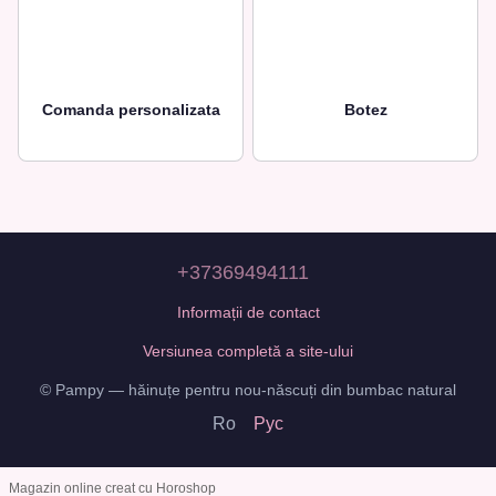
Comanda personalizata
Botez
+37369494111
Informații de contact
Versiunea completă a site-ului
© Pampy — hăinuțe pentru nou-născuți din bumbac natural
Ro
Рус
Magazin online creat cu Horoshop