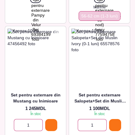
Marime
56-62 сm (1-3 luni)
Set pentru externare din
Set pentru externare
Mustang cu Inimioare
Salopeta+Set din Muslin
Ivory (0-1 luni)
1 245MDL
1 100MDL
În stoc
În stoc