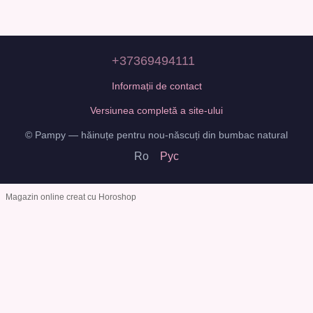
+37369494111
Informații de contact
Versiunea completă a site-ului
© Pampy — hăinuțe pentru nou-născuți din bumbac natural
Ro
Рус
Magazin online creat cu Horoshop