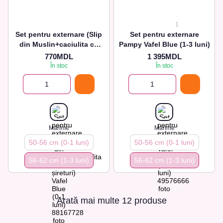
1
Set pentru externare (Slip
Set pentru externare
din Muslin+caciulita cu
Pampy Vafel Blue (1-3 luni)
șireturi) Vafel Blue (1-3
770MDL
1 395MDL
luni)
În stoc
În stoc
Marime
Marime
50-56 cm (0-1 luni)
50-56 cm (0-1 luni)
56-62 сm (1-3 luni)
56-62 сm (1-3 luni)
Arată mai multe 12 produse