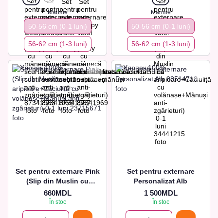
Marime
Marime
50-56 cm (0-1 luni)
50-56 cm (0-1 luni)
56-62 сm (1-3 luni)
56-62 сm (1-3 luni)
Set pentru externare Pink
Set pentru externare
(Slip din Muslin cu
Personalizat Alb
aripioare+Căciuliță cu
660MDL
1 500MDL
volănașe+Mănuși anti-
În stoc
În stoc
zgârieturi) 0-1 luni