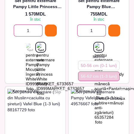
Set pentru externare
Set pentru externare
Pampy Little Princess
Pampy Blue
White (Roz)
(Cămașă+Body cu mânecă
1 570MDL
755MDL
scurtă+Pantalonași+căciuli
În stoc
În stoc
tă cu șireturi+caciulita
subtire+mănuși anti-
zgârieturi)
Marime
50-56 cm (0-1 luni)
56-62 сm (1-3 luni)