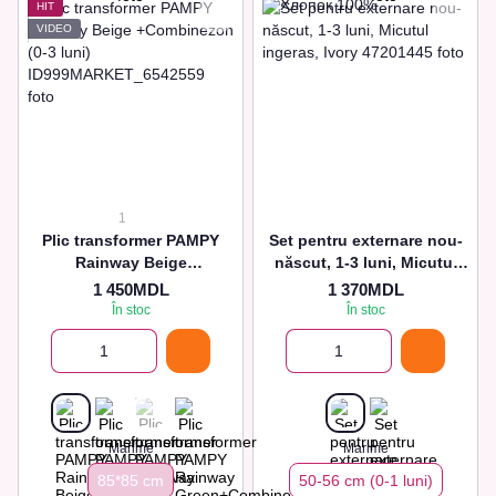
HIT
VIDEO
1
Plic transformer PAMPY
Set pentru externare nou-
Rainway Beige
născut, 1-3 luni, Micutul
+Combinezon (0-3 luni)
ingeras, Ivory
1 450MDL
1 370MDL
În stoc
În stoc
Marime
Marime
85*85 cm
50-56 cm (0-1 luni)