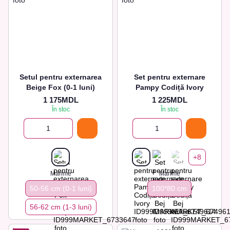
Setul pentru externarea
Set pentru externare
Beige Fox (0-1 luni)
Pampy Codiță Ivory
1 175MDL
1 225MDL
În stoc
În stoc
+8
Marime
Marime
50-56 cm (0-1 luni)
100*80 сm
56-62 сm (1-3 luni)