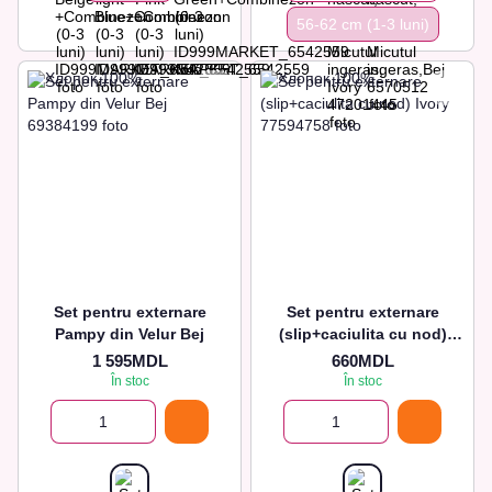
56-62 сm (1-3 luni)
Set pentru externare
Set pentru externare
Pampy din Velur Bej
(slip+caciulita cu nod)
Ivory
1 595MDL
660MDL
În stoc
În stoc