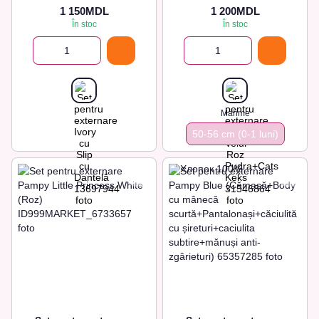
1 150MDL
1 200MDL
În stoc
În stoc
Marime
50-56 cm (0-1 luni)