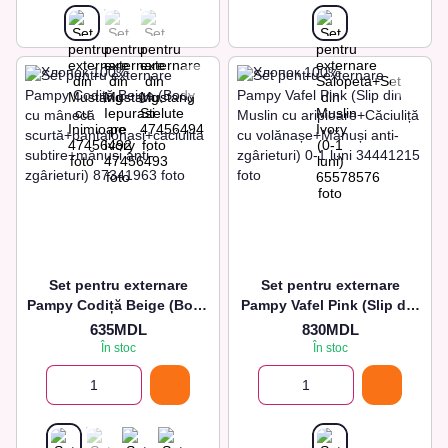
Set pentru externare
Set pentru externare
Pampy Codiță Beige (Body
Pampy Vafel Pink (Slip din
cu mânecă
Muslin cu
635MDL
830MDL
scurtă+pantalonasi+caciuli
aripioare+Căciuliță cu
În stoc
În stoc
ta subtire+mănuși anti-
volănașe+Mănuși anti-
zgârieturi)
zgârieturi) 0-1 luni