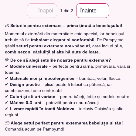
Înapoi
Înainte
1
din 2
👶
Seturile pentru externare – prima ținută a bebelușului!
Momentul externării din maternitate este special, iar bebelușul
trebuie să fie
îmbrăcat elegant și confortabil
. Pe Pampy.md
găsiți
seturi pentru externare nou-născuți
, care includ
plic,
combinezon, căciuliță și alte hăinuțe delicate
.
💙
De ce să alegi seturile noastre pentru externare?
✔
Modele universale
– perfecte pentru iarnă, primăvară, vară și
toamnă.
✔
Materiale moi și hipoalergenice
– bumbac, velur, fleece.
✔
Design practic
– plicul poate fi folosit ca păturică, iar
combinezonul este confortabil.
✔
Culori și stiluri variate
– pentru băieți, fetițe și modele neutre.
✔
Mărime 0-3 luni
– potrivită pentru nou-născuți.
✔
Livrare rapidă în toată Moldova
– inclusiv Chișinău și alte
regiuni.
📦
Alege setul perfect pentru externarea bebelușului tău!
Comandă acum pe Pampy.md!