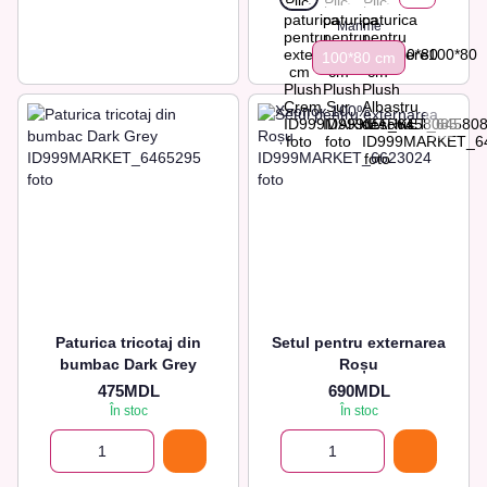
Marime
100*80 сm
Paturica tricotaj din
Setul pentru externarea
bumbac Dark Grey
Roșu
475MDL
690MDL
În stoc
În stoc