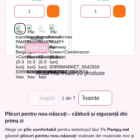
Marime
85*85 cm
Arată mai multe 20 produse
Înapoi
Înainte
1
din 7
Plicuri pentru nou-născuți – căldură și siguranță din
prima zi
Alege un
plic confortabil
pentru bebelușul tău! Pe
Pampy.md
găsești
plicuri pentru nou-născuți
realizate din materiale moi și