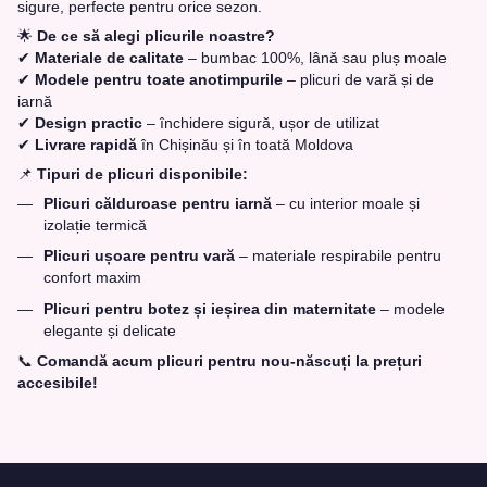
sigure, perfecte pentru orice sezon.
🌟
De ce să alegi plicurile noastre?
✔
Materiale de calitate
– bumbac 100%, lână sau pluș moale
✔
Modele pentru toate anotimpurile
– plicuri de vară și de
iarnă
✔
Design practic
– închidere sigură, ușor de utilizat
✔
Livrare rapidă
în Chișinău și în toată Moldova
📌
Tipuri de plicuri disponibile:
Plicuri călduroase pentru iarnă
– cu interior moale și
izolație termică
Plicuri ușoare pentru vară
– materiale respirabile pentru
confort maxim
Plicuri pentru botez și ieșirea din maternitate
– modele
elegante și delicate
📞
Comandă acum plicuri pentru nou-născuți la prețuri
accesibile!