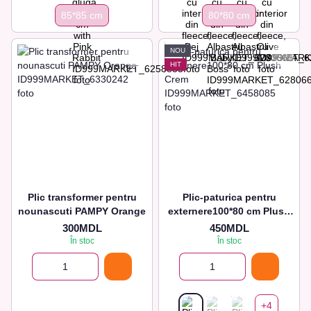
85*85 cm
80*80 сm
NOU
HIT
Plic transformer pentru
Plic-paturica pentru
nounascuti PAMPY Orange
externere100*80 cm Plush
Crem
300MDL
450MDL
În stoc
În stoc
+4