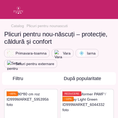
Catalog
Plicuri pentru nounascuti
Plicuri pentru nou-născuți – protecție,
căldură și confort
Primavara-toamna
Vara
Iarna
Seturi pentru externare
Filtru
După popularitate
−46%
REDUCERE
−10%