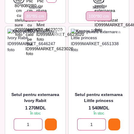
Marime
Marime
85*85 cm
100*80 сm
Setul pentru externarea
Setul pentru externarea
Ivory Rabit
Little princess
1 270MDL
1 540MDL
În stoc
În stoc