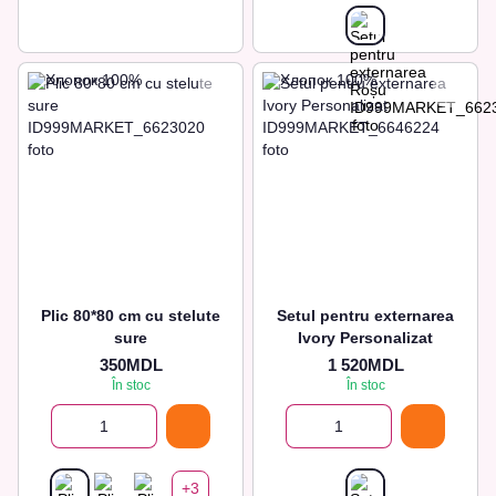
Plic 80*80 cm cu stelute
Setul pentru externarea
sure
Ivory Personalizat
350MDL
1 520MDL
În stoc
În stoc
+3