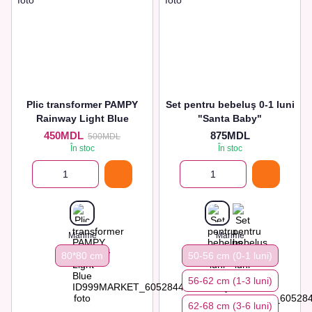
Plic transformer PAMPY
Set pentru bebeluş 0-1 luni
Rainway Light Blue
"Santa Baby"
450MDL
875MDL
500MDL
În stoc
În stoc
Marime
Marime
80*80 сm
50-56 cm (0-1 luni)
56-62 сm (1-3 luni)
62-68 сm (3-6 luni)