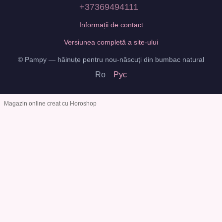
+37369494111
Informații de contact
Versiunea completă a site-ului
© Pampy — hăinuțe pentru nou-născuți din bumbac natural
Ro
Рус
Magazin online creat cu Horoshop