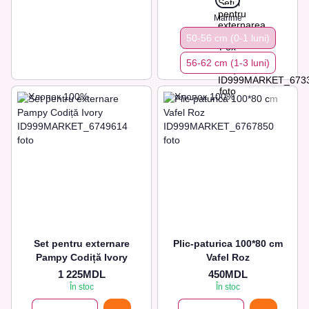
Marime
50-56 cm (0-1 luni)
56-62 сm (1-3 luni)
Set pentru externare
Plic-paturica 100*80 cm
Pampy Codiță Ivory
Vafel Roz
1 225MDL
450MDL
În stoc
În stoc