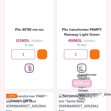
Plic 80*80 cm roz
Plic transformer PAMPY
Rainway Light Green
151MDL
450MDL
280MDL
500MDL
În stoc
În stoc
Marime
85*85 cm
−10%