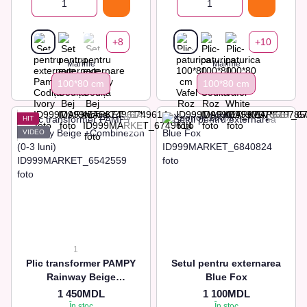
+8
+10
Marime
Marime
100*80 сm
100*80 сm
HIT
VIDEO
1
Plic transformer PAMPY
Setul pentru externarea
Rainway Beige
Blue Fox
+Combinezon (0-3 luni)
1 450MDL
1 100MDL
În stoc
În stoc