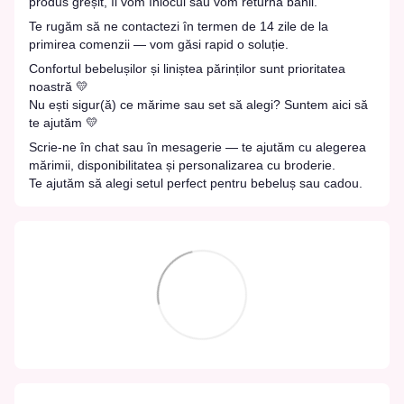
produs greșit, îl vom înlocui sau vom returna banii.
Te rugăm să ne contactezi în termen de 14 zile de la
primirea comenzii — vom găsi rapid o soluție.
Confortul bebelușilor și liniștea părinților sunt prioritatea
noastră 💛
Nu ești sigur(ă) ce mărime sau set să alegi? Suntem aici să
te ajutăm 💛
Scrie-ne în chat sau în mesagerie — te ajutăm cu alegerea
mărimii, disponibilitatea și personalizarea cu broderie.
Te ajutăm să alegi setul perfect pentru bebeluș sau cadou.