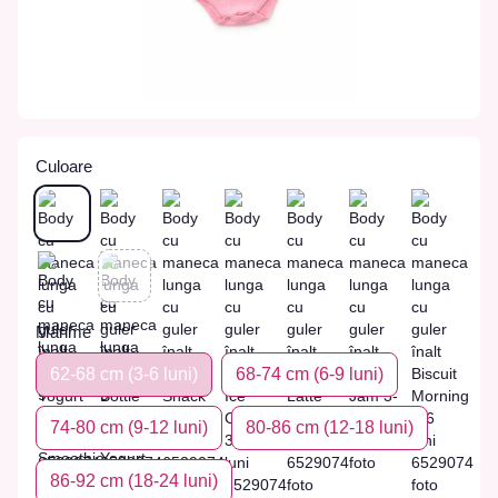
Culoare
Marime
62-68 сm (3-6 luni)
68-74 сm (6-9 luni)
74-80 сm (9-12 luni)
80-86 сm (12-18 luni)
86-92 сm (18-24 luni)