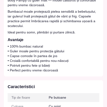
Body Pampy cu guler înalt — model călduros și confortabil
pentru vreme răcoroasă.
Bumbacul moale protejează pielea sensibilă a bebelușului,
iar gulerul înalt protejează gâtul de vânt și frig. Capsele
practice permit îmbrăcarea rapidă și schimbarea ușoară a
scutecului.
Ideal pentru somn, plimbări și purtare zilnică.
Avantaje
• 100% bumbac natural
• Guler moale pentru protecția gâtului
• Capse comode în partea de jos
• Croială confortabilă pentru nou-născuți
• Potrivit pentru fete și băieți
• Perfect pentru vreme răcoroasă
Caracteristici
Tip de fixare
Pe butoane
Culoare
Cu print