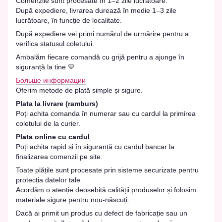
Comenzile sunt procesate în 1–2 zile lucrătoare.
După expediere, livrarea durează în medie 1–3 zile
lucrătoare, în funcție de localitate.
După expediere vei primi numărul de urmărire pentru a
verifica statusul coletului.
Ambalăm fiecare comandă cu grijă pentru a ajunge în
siguranță la tine 💛
Больше информации
Oferim metode de plată simple și sigure.
Plata la livrare (ramburs)
Poți achita comanda în numerar sau cu cardul la primirea
coletului de la curier.
Plata online cu cardul
Poți achita rapid și în siguranță cu cardul bancar la
finalizarea comenzii pe site.
Toate plățile sunt procesate prin sisteme securizate pentru
protecția datelor tale.
Acordăm o atenție deosebită calității produselor și folosim
materiale sigure pentru nou-născuți.
Dacă ai primit un produs cu defect de fabricație sau un