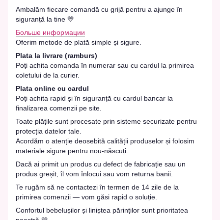
Ambalăm fiecare comandă cu grijă pentru a ajunge în
siguranță la tine 💛
Больше информации
Oferim metode de plată simple și sigure.
Plata la livrare (ramburs)
Poți achita comanda în numerar sau cu cardul la primirea
coletului de la curier.
Plata online cu cardul
Poți achita rapid și în siguranță cu cardul bancar la
finalizarea comenzii pe site.
Toate plățile sunt procesate prin sisteme securizate pentru
protecția datelor tale.
Acordăm o atenție deosebită calității produselor și folosim
materiale sigure pentru nou-născuți.
Dacă ai primit un produs cu defect de fabricație sau un
produs greșit, îl vom înlocui sau vom returna banii.
Te rugăm să ne contactezi în termen de 14 zile de la
primirea comenzii — vom găsi rapid o soluție.
Confortul bebelușilor și liniștea părinților sunt prioritatea