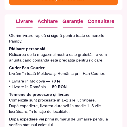
Livrare
Achitare
Garanție
Consultare
Oferim livrare rapidă și sigură pentru toate comenzile
Pampy.
Ridicare personală
Ridicarea de la magazinul nostru este gratuită. Te vom
anunța când comanda este pregătită pentru ridicare.
Curier Fan Courier
Livrăm în toată Moldova și România prin Fan Courier.
• Livrare în Moldova —
70 lei
• Livrare în România —
50 RON
Termene de procesare și livrare
Comenzile sunt procesate în 1–2 zile lucrătoare.
După expediere, livrarea durează în medie 1–3 zile
lucrătoare, în funcție de localitate.
După expediere vei primi numărul de urmărire pentru a
verifica statusul coletului.