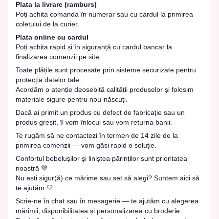
Plata la livrare (ramburs)
Poți achita comanda în numerar sau cu cardul la primirea
coletului de la curier.
Plata online cu cardul
Poți achita rapid și în siguranță cu cardul bancar la
finalizarea comenzii pe site.
Toate plățile sunt procesate prin sisteme securizate pentru
protecția datelor tale.
Acordăm o atenție deosebită calității produselor și folosim
materiale sigure pentru nou-născuți.
Dacă ai primit un produs cu defect de fabricație sau un
produs greșit, îl vom înlocui sau vom returna banii.
Te rugăm să ne contactezi în termen de 14 zile de la
primirea comenzii — vom găsi rapid o soluție.
Confortul bebelușilor și liniștea părinților sunt prioritatea
noastră 💛
Nu ești sigur(ă) ce mărime sau set să alegi? Suntem aici să
te ajutăm 💛
Scrie-ne în chat sau în mesagerie — te ajutăm cu alegerea
mărimii, disponibilitatea și personalizarea cu broderie.