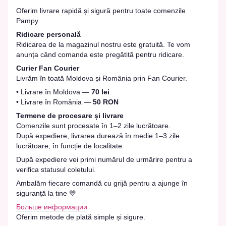
Oferim livrare rapidă și sigură pentru toate comenzile
Pampy.
Ridicare personală
Ridicarea de la magazinul nostru este gratuită. Te vom
anunța când comanda este pregătită pentru ridicare.
Curier Fan Courier
Livrăm în toată Moldova și România prin Fan Courier.
• Livrare în Moldova —
70 lei
• Livrare în România —
50 RON
Termene de procesare și livrare
Comenzile sunt procesate în 1–2 zile lucrătoare.
După expediere, livrarea durează în medie 1–3 zile
lucrătoare, în funcție de localitate.
După expediere vei primi numărul de urmărire pentru a
verifica statusul coletului.
Ambalăm fiecare comandă cu grijă pentru a ajunge în
siguranță la tine 💛
Больше информации
Oferim metode de plată simple și sigure.