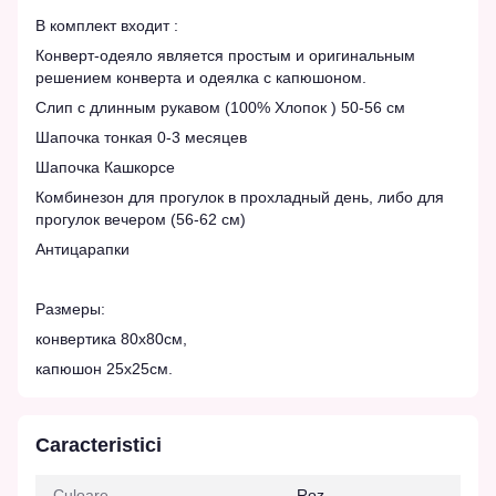
В комплект входит :
Конверт-одеяло является простым и оригинальным
решением конверта и одеялка с капюшоном.
Слип с длинным рукавом (100% Хлопок ) 50-56 см
Шапочка тонкая 0-3 месяцев
Шапочка Кашкорсе
Комбинезон для прогулок в прохладный день, либо для
прогулок вечером (56-62 см)
Антицарапки
Размеры:
конвертика 80х80см,
капюшон 25х25см.
Caracteristici
Culoare
Roz