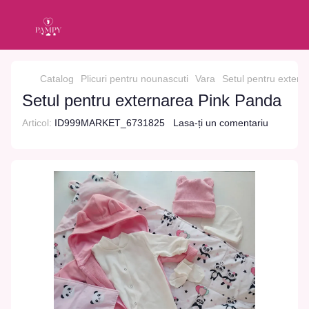
Catalog
Plicuri pentru nounascuti
Vara
Setul pentru exter
Setul pentru externarea Pink Panda
Articol:
ID999MARKET_6731825
Lasa-ți un comentariu