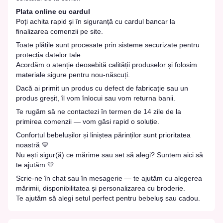
Plata online cu cardul
Poți achita rapid și în siguranță cu cardul bancar la
finalizarea comenzii pe site.
Toate plățile sunt procesate prin sisteme securizate pentru
protecția datelor tale.
Acordăm o atenție deosebită calității produselor și folosim
materiale sigure pentru nou-născuți.
Dacă ai primit un produs cu defect de fabricație sau un
produs greșit, îl vom înlocui sau vom returna banii.
Te rugăm să ne contactezi în termen de 14 zile de la
primirea comenzii — vom găsi rapid o soluție.
Confortul bebelușilor și liniștea părinților sunt prioritatea
noastră 💛
Nu ești sigur(ă) ce mărime sau set să alegi? Suntem aici să
te ajutăm 💛
Scrie-ne în chat sau în mesagerie — te ajutăm cu alegerea
mărimii, disponibilitatea și personalizarea cu broderie.
Te ajutăm să alegi setul perfect pentru bebeluș sau cadou.