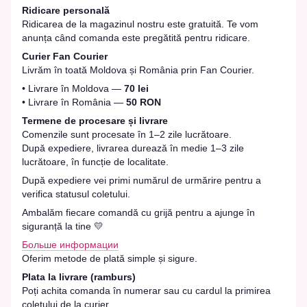
Ridicare personală
Ridicarea de la magazinul nostru este gratuită. Te vom
anunța când comanda este pregătită pentru ridicare.
Curier Fan Courier
Livrăm în toată Moldova și România prin Fan Courier.
• Livrare în Moldova —
70 lei
• Livrare în România —
50 RON
Termene de procesare și livrare
Comenzile sunt procesate în 1–2 zile lucrătoare.
După expediere, livrarea durează în medie 1–3 zile
lucrătoare, în funcție de localitate.
După expediere vei primi numărul de urmărire pentru a
verifica statusul coletului.
Ambalăm fiecare comandă cu grijă pentru a ajunge în
siguranță la tine 💛
Больше информации
Oferim metode de plată simple și sigure.
Plata la livrare (ramburs)
Poți achita comanda în numerar sau cu cardul la primirea
coletului de la curier.