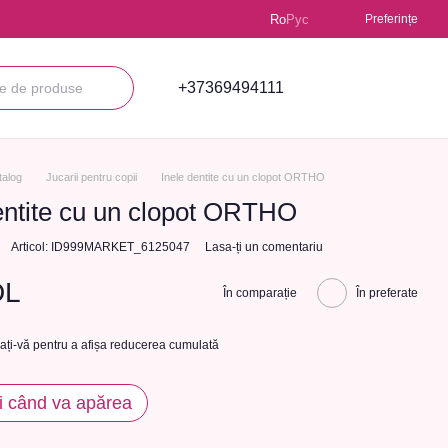
Ro
Рус
Preferințe
+37369494111
talog
Jucarii pentru copii
Inele dentite cu un clopot ORTHO
entite cu un clopot ORTHO
Articol: ID999MARKET_6125047
Lasa-ți un comentariu
DL
În comparație
În preferate
cați-vă
pentru a afișa reducerea cumulată
i când va apărea