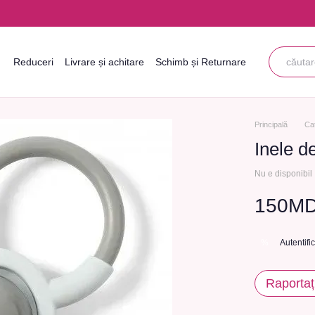
Reduceri
Livrare și achitare
Schimb și Returnare
Informații de contact
Blogul
Acordul utilizatorului
Principală
Ca
Inele d
Nu e disponibil
150M
Autentifi
%
Raportaț