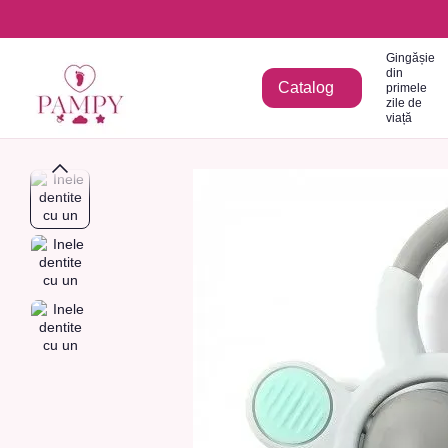
Mergi la conținutul principal
Gingășie
din
Catalog
primele
zile de
viață