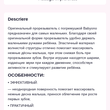
Descriere
Оригинальный прорезыватель с погремушкой Babyono
предназначен для самых маленьких. Благодаря своей
оригинальной форме прорезыватель удобно держать
маленькими ручками ребёнка. Эластичный материал
волнистой структуры отлично помогает массировать
нежные дёсны малыша, при этом снижая боль при
прорезывании зубов. Внутри игрушки находятся шарики,
издающие звуки при каждом движении, способствуя
активности и стимулируют развитие ребёнка.
ОСОБЕННОСТИ:
• ЭФФЕКТИВНЫЙ:
— неоднородная поверхность помогает массировать
нежные десна малыша, принося облегчение при росте
первых зубов;
• ПРАКТИЧНЫЙ: