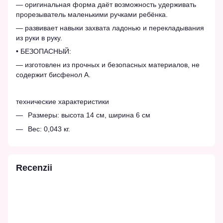
— оригинальная форма даёт возможность удерживать
прорезыватель маленькими ручками ребёнка.
— развивает навыки захвата ладонью и перекладывания
из руки в руку.
• БЕЗОПАСНЫЙ:
— изготовлен из прочных и безопасных материалов, не
содержит бисфенол А.
технические характеристики
Размеры: высота 14 см, ширина 6 см
Вес: 0,043 кг.
Recenzii