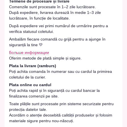
Termene de procesare și livrare
Comenzile sunt procesate în 1–2 zile lucrătoare.
După expediere, livrarea durează în medie 1–3 zile
lucrătoare, în funcție de localitate.
După expediere vei primi numărul de urmărire pentru a
verifica statusul coletului.
Ambalăm fiecare comandă cu grijă pentru a ajunge în
siguranță la tine 💛
Больше информации
Oferim metode de plată simple și sigure.
Plata la livrare (ramburs)
Poți achita comanda în numerar sau cu cardul la primirea
coletului de la curier.
Plata online cu cardul
Poți achita rapid și în siguranță cu cardul bancar la
finalizarea comenzii pe site.
Toate plățile sunt procesate prin sisteme securizate pentru
protecția datelor tale.
Acordăm o atenție deosebită calității produselor și folosim
materiale sigure pentru nou-născuți.