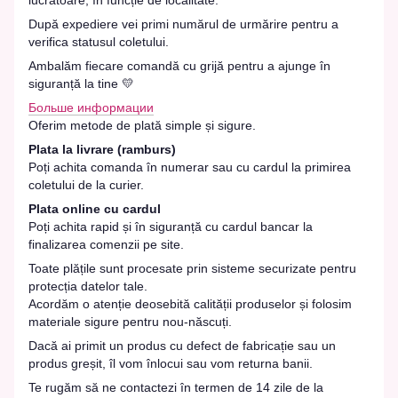
După expediere vei primi numărul de urmărire pentru a
verifica statusul coletului.
Ambalăm fiecare comandă cu grijă pentru a ajunge în
siguranță la tine 💛
Больше информации
Oferim metode de plată simple și sigure.
Plata la livrare (ramburs)
Poți achita comanda în numerar sau cu cardul la primirea
coletului de la curier.
Plata online cu cardul
Poți achita rapid și în siguranță cu cardul bancar la
finalizarea comenzii pe site.
Toate plățile sunt procesate prin sisteme securizate pentru
protecția datelor tale.
Acordăm o atenție deosebită calității produselor și folosim
materiale sigure pentru nou-născuți.
Dacă ai primit un produs cu defect de fabricație sau un
produs greșit, îl vom înlocui sau vom returna banii.
Te rugăm să ne contactezi în termen de 14 zile de la