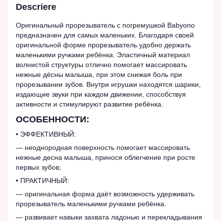
Descriere
Оригинальный прорезыватель с погремушкой Babyono
предназначен для самых маленьких. Благодаря своей
оригинальной форме прорезыватель удобно держать
маленькими ручками ребёнка. Эластичный материал
волнистой структуры отлично помогает массировать
нежные дёсны малыша, при этом снижая боль при
прорезывании зубов. Внутри игрушки находятся шарики,
издающие звуки при каждом движении, способствуя
активности и стимулируют развитие ребёнка.
ОСОБЕННОСТИ:
• ЭФФЕКТИВНЫЙ:
— неоднородная поверхность помогает массировать
нежные десна малыша, принося облегчение при росте
первых зубов;
• ПРАКТИЧНЫЙ:
— оригинальная форма даёт возможность удерживать
прорезыватель маленькими ручками ребёнка.
— развивает навыки захвата ладонью и перекладывания