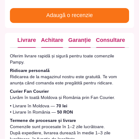
Adaugă o recenzie
Livrare
Achitare
Garanție
Consultare
Oferim livrare rapidă și sigură pentru toate comenzile
Pampy.
Ridicare personală
Ridicarea de la magazinul nostru este gratuită. Te vom
anunța când comanda este pregătită pentru ridicare.
Curier Fan Courier
Livrăm în toată Moldova și România prin Fan Courier.
• Livrare în Moldova —
70 lei
• Livrare în România —
50 RON
Termene de procesare și livrare
Comenzile sunt procesate în 1–2 zile lucrătoare.
După expediere, livrarea durează în medie 1–3 zile
lucrătoare, în funcție de localitate.