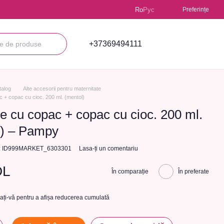
Ro
Рус
Preferințe
+37369494111
talog
Alte accesorii pentru maternitate
 + сорас cu cioc. 200 ml. (mentol)
e cu copac + сорас cu cioc. 200 ml.
l) – Pampy
ol: ID999MARKET_6303301
Lasa-ți un comentariu
DL
În comparație
În preferate
cați-vă
pentru a afișa reducerea cumulată