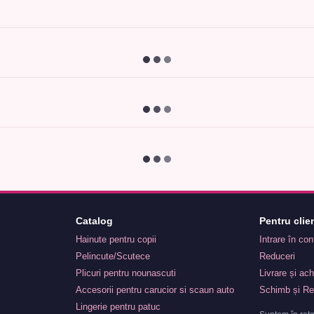
Catalog
Pentru clien
Hainute pentru copii
Intrare în co
Pelincute/Scutece
Reduceri
Plicuri pentru nounascuti
Livrare și ach
Accesorii pentru carucior si scaun auto
Schimb și Re
Lingerie pentru patuc