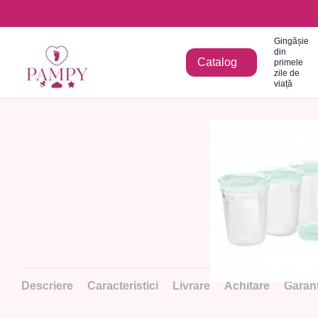
Mergi la conținutul principal
Gingășie
din
Catalog
primele
zile de
viață
Descriere
Caracteristici
Livrare
Achitare
Garanț