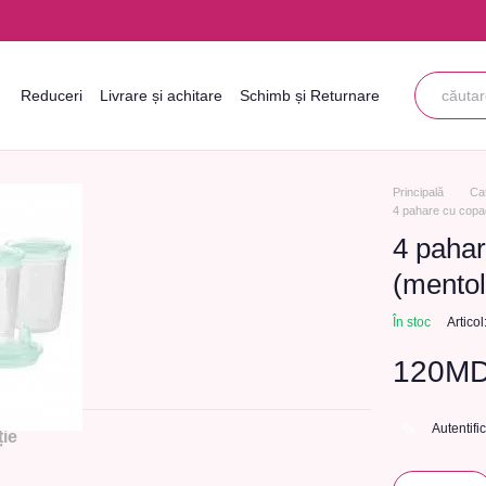
Reduceri
Livrare și achitare
Schimb și Returnare
Informații de contact
Blogul
Acordul utilizatorului
Principală
Ca
4 pahare cu copac
4 pahar
(mento
În stoc
Artic
120M
Autentifi
%
ie