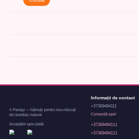
Trimite
Informații de contact
+37369494111
© Pampy — hăinuțe pentru nou-născuți
Comandă apel
din bumbac natural
Acceptăm spre plată
+37369494111
+37369494111