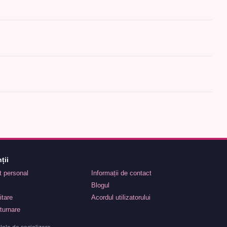
ții
nt personal
Informații de contact
Blogul
itare
Acordul utilizatorului
turnare