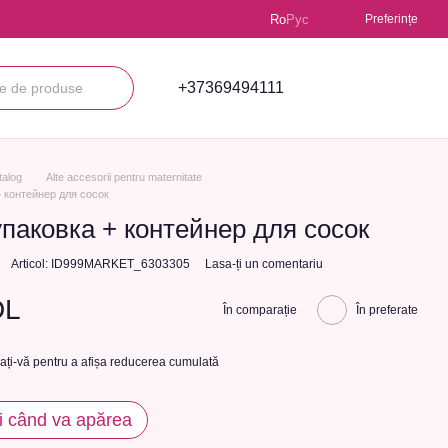
Ro
Рус
Preferințe
+37369494111
talog
Alte accesorii pentru maternitate
 контейнер для сосок
паковка + контейнер для сосок
Articol: ID999MARKET_6303305
Lasa-ți un comentariu
DL
În comparație
În preferate
cați-vă
pentru a afișa reducerea cumulată
i când va apărea