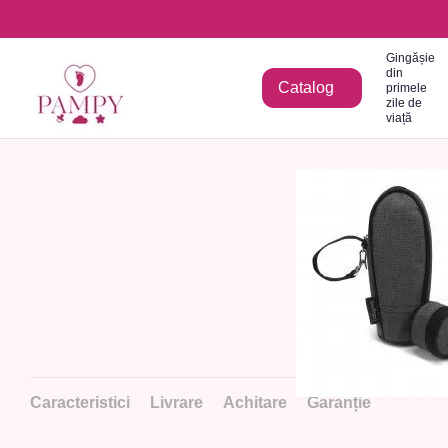
Mergi la conținutul principal
Gingășie
din
Catalog
primele
zile de
viață
Caracteristici
Livrare
Achitare
Garanție