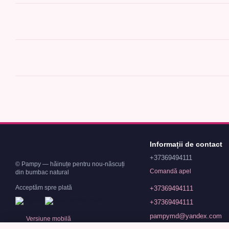
Informații de contact
+37369494111
© Pampy — hăinuțe pentru nou-născuți
Comandă apel
din bumbac natural
Acceptăm spre plată
+37369494111
+37369494111
pampymd@yandex.com
Versiune mobilă