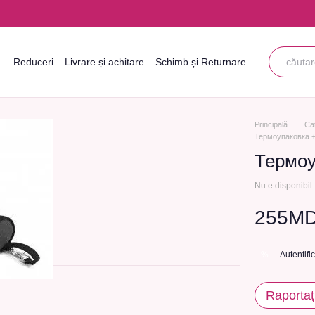
Reduceri
Livrare și achitare
Schimb și Returnare
Informații de contact
Blogul
Acordul utilizatorului
Principală
Ca
Термоупаковка +
Термоу
Nu e disponibil
255M
Autentifi
%
Raportaț