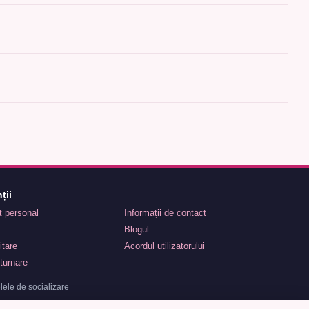
ții
nt personal
Informații de contact
Blogul
itare
Acordul utilizatorului
turnare
lele de socializare