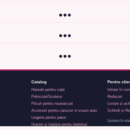
Catalog
Pentru clien
Hainute pentru copii
Intrare în co
Pelincute/Scutece
Reduceri
Plicuri pentru nounascuti
Livrare și ach
Accesorii pentru carucior si scaun auto
Schimb și Re
Lingerie pentru patuc
Suntem în rețe
Hranire și îngrijire pentru bebeluși