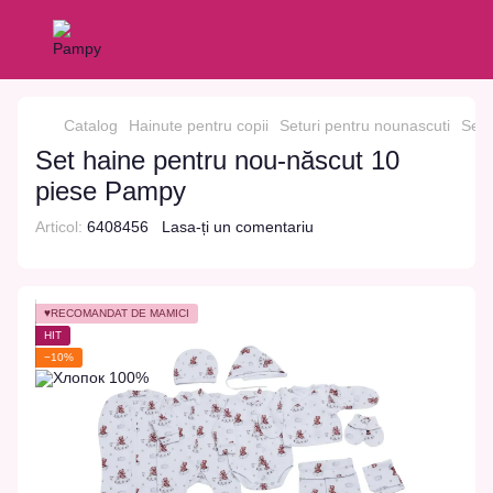
Catalog
Hainute pentru copii
Seturi pentru nounascuti
Set 
Set haine pentru nou-născut 10
piese Pampy
Articol:
6408456
Lasa-ți un comentariu
♥RECOMANDAT DE MĂMICI
HIT
−10%