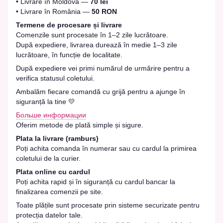
• Livrare în Moldova —
70 lei
• Livrare în România —
50 RON
Termene de procesare și livrare
Comenzile sunt procesate în 1–2 zile lucrătoare.
După expediere, livrarea durează în medie 1–3 zile
lucrătoare, în funcție de localitate.
După expediere vei primi numărul de urmărire pentru a
verifica statusul coletului.
Ambalăm fiecare comandă cu grijă pentru a ajunge în
siguranță la tine 💛
Больше информации
Oferim metode de plată simple și sigure.
Plata la livrare (ramburs)
Poți achita comanda în numerar sau cu cardul la primirea
coletului de la curier.
Plata online cu cardul
Poți achita rapid și în siguranță cu cardul bancar la
finalizarea comenzii pe site.
Toate plățile sunt procesate prin sisteme securizate pentru
protecția datelor tale.