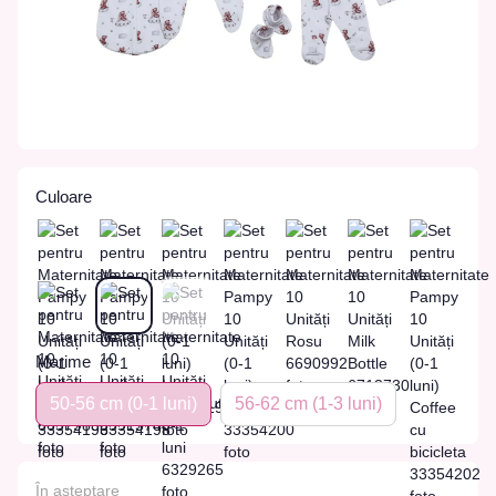
Culoare
Marime
50-56 cm (0-1 luni)
56-62 сm (1-3 luni)
În așteptare