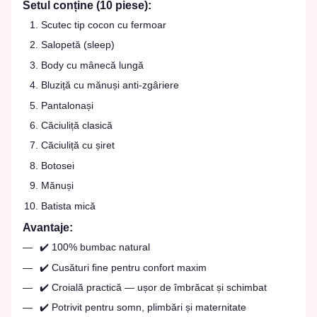
Setul conține (10 piese):
Scutec tip cocon cu fermoar
Salopetă (sleep)
Body cu mânecă lungă
Bluziță cu mănuși anti-zgâriere
Pantalonași
Căciuliță clasică
Căciuliță cu șiret
Botosei
Mănuși
Batista mică
Avantaje:
✔️ 100% bumbac natural
✔️ Cusături fine pentru confort maxim
✔️ Croială practică — ușor de îmbrăcat și schimbat
✔️ Potrivit pentru somn, plimbări și maternitate