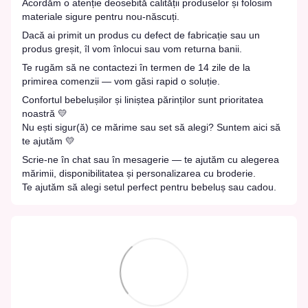
Acordăm o atenție deosebită calității produselor și folosim
materiale sigure pentru nou-născuți.
Dacă ai primit un produs cu defect de fabricație sau un
produs greșit, îl vom înlocui sau vom returna banii.
Te rugăm să ne contactezi în termen de 14 zile de la
primirea comenzii — vom găsi rapid o soluție.
Confortul bebelușilor și liniștea părinților sunt prioritatea
noastră 💛
Nu ești sigur(ă) ce mărime sau set să alegi? Suntem aici să
te ajutăm 💛
Scrie-ne în chat sau în mesagerie — te ajutăm cu alegerea
mărimii, disponibilitatea și personalizarea cu broderie.
Te ajutăm să alegi setul perfect pentru bebeluș sau cadou.