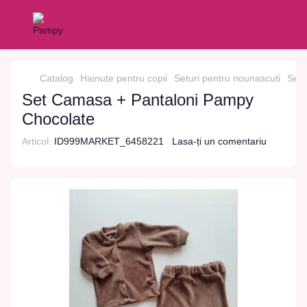
Catalog
Hainute pentru copii
Seturi pentru nounascuti
Set 
Set Camasa + Pantaloni Pampy
Chocolate
Articol:
ID999MARKET_6458221
Lasa-ți un comentariu