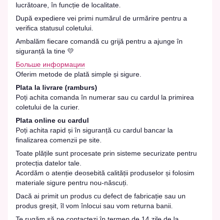
lucrătoare, în funcție de localitate.
După expediere vei primi numărul de urmărire pentru a
verifica statusul coletului.
Ambalăm fiecare comandă cu grijă pentru a ajunge în
siguranță la tine 💛
Больше информации
Oferim metode de plată simple și sigure.
Plata la livrare (ramburs)
Poți achita comanda în numerar sau cu cardul la primirea
coletului de la curier.
Plata online cu cardul
Poți achita rapid și în siguranță cu cardul bancar la
finalizarea comenzii pe site.
Toate plățile sunt procesate prin sisteme securizate pentru
protecția datelor tale.
Acordăm o atenție deosebită calității produselor și folosim
materiale sigure pentru nou-născuți.
Dacă ai primit un produs cu defect de fabricație sau un
produs greșit, îl vom înlocui sau vom returna banii.
Te rugăm să ne contactezi în termen de 14 zile de la