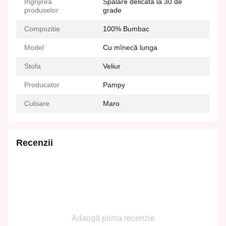
Îngrijirea
Spălare delicată la 30 de
produselor
grade
Compozitie
100% Bumbac
Model
Cu mînecă lunga
Stofa
Veliur
Producator
Pampy
Culoare
Maro
Recenzii
Adaogă prima recenzie