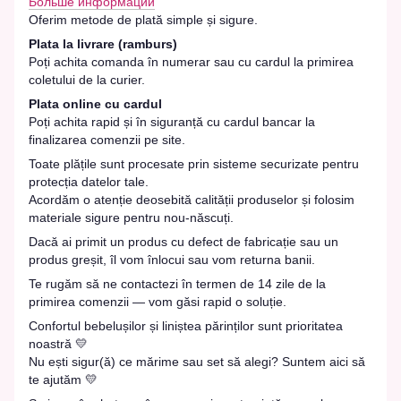
Больше информации
Oferim metode de plată simple și sigure.
Plata la livrare (ramburs)
Poți achita comanda în numerar sau cu cardul la primirea
coletului de la curier.
Plata online cu cardul
Poți achita rapid și în siguranță cu cardul bancar la
finalizarea comenzii pe site.
Toate plățile sunt procesate prin sisteme securizate pentru
protecția datelor tale.
Acordăm o atenție deosebită calității produselor și folosim
materiale sigure pentru nou-născuți.
Dacă ai primit un produs cu defect de fabricație sau un
produs greșit, îl vom înlocui sau vom returna banii.
Te rugăm să ne contactezi în termen de 14 zile de la
primirea comenzii — vom găsi rapid o soluție.
Confortul bebelușilor și liniștea părinților sunt prioritatea
noastră 💛
Nu ești sigur(ă) ce mărime sau set să alegi? Suntem aici să
te ajutăm 💛