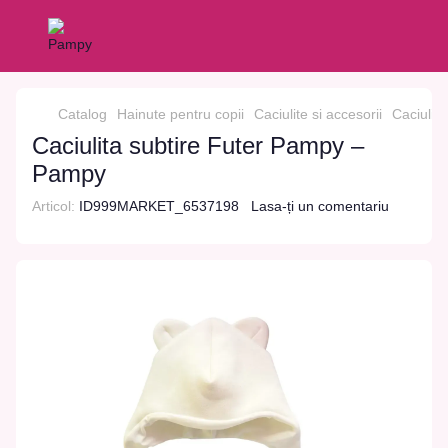
Catalog
Hainute pentru copii
Caciulite si accesorii
Caciulita
Caciulita subtire Futer Pampy –
Pampy
Articol:
ID999MARKET_6537198
Lasa-ți un comentariu