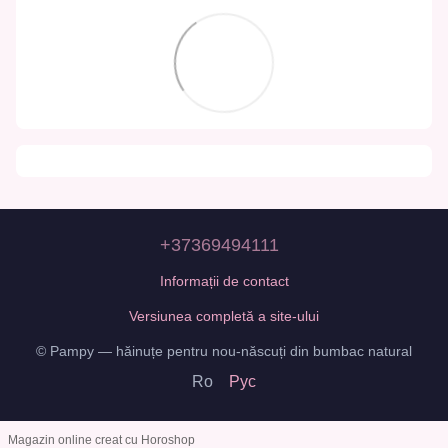
+37369494111
Informații de contact
Versiunea completă a site-ului
© Pampy — hăinuțe pentru nou-născuți din bumbac natural
Ro
Рус
Magazin online creat cu Horoshop