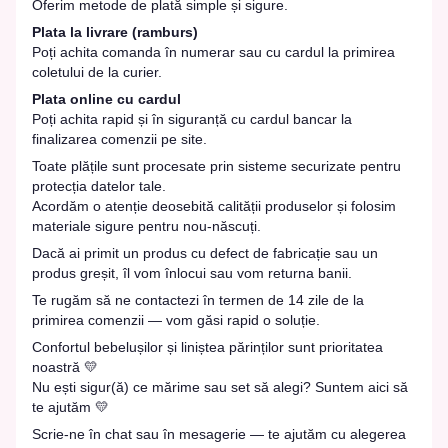
Oferim metode de plată simple și sigure.
Plata la livrare (ramburs)
Poți achita comanda în numerar sau cu cardul la primirea
coletului de la curier.
Plata online cu cardul
Poți achita rapid și în siguranță cu cardul bancar la
finalizarea comenzii pe site.
Toate plățile sunt procesate prin sisteme securizate pentru
protecția datelor tale.
Acordăm o atenție deosebită calității produselor și folosim
materiale sigure pentru nou-născuți.
Dacă ai primit un produs cu defect de fabricație sau un
produs greșit, îl vom înlocui sau vom returna banii.
Te rugăm să ne contactezi în termen de 14 zile de la
primirea comenzii — vom găsi rapid o soluție.
Confortul bebelușilor și liniștea părinților sunt prioritatea
noastră 💛
Nu ești sigur(ă) ce mărime sau set să alegi? Suntem aici să
te ajutăm 💛
Scrie-ne în chat sau în mesagerie — te ajutăm cu alegerea