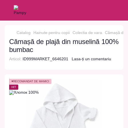
Catalog
Hainute pentru copii
Colectia de vara
Cămașă de p
Cămașă de plajă din muselină 100%
bumbac
Articol:
ID999MARKET_6646201
Lasa-ți un comentariu
♥RECOMANDAT DE MĂMICI
HIT