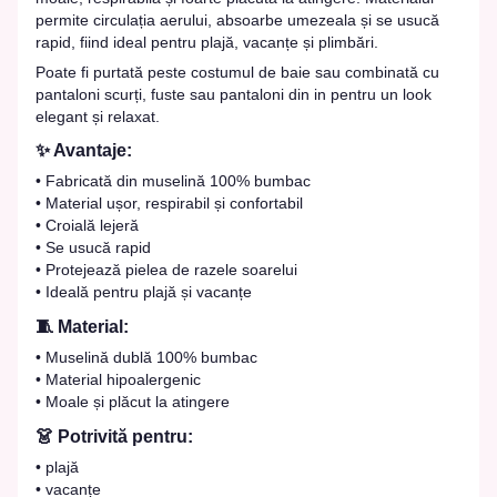
permite circulația aerului, absoarbe umezeala și se usucă
rapid, fiind ideal pentru plajă, vacanțe și plimbări.
Poate fi purtată peste costumul de baie sau combinată cu
pantaloni scurți, fuste sau pantaloni din in pentru un look
elegant și relaxat.
✨ Avantaje:
• Fabricată din muselină 100% bumbac
• Material ușor, respirabil și confortabil
• Croială lejeră
• Se usucă rapid
• Protejează pielea de razele soarelui
• Ideală pentru plajă și vacanțe
🧵 Material:
• Muselină dublă 100% bumbac
• Material hipoalergenic
• Moale și plăcut la atingere
👗 Potrivită pentru:
• plajă
• vacanțe