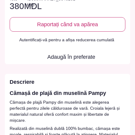
380MDL
Raportați când va apărea
Autentificați-vă
pentru a afișa reducerea cumulată
%
Adaugă în preferate
Descriere
Cămașă de plajă din muselină Pampy
Cămașa de plajă Pampy din muselină este alegerea
perfectă pentru zilele călduroase de vară. Croiala lejeră și
materialul natural oferă confort maxim și libertate de
mișcare.
Realizată din muselină dublă 100% bumbac, cămașa este
moale, respirabilă și foarte plăcută la atingere. Materialul