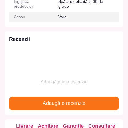
Îngrijirea
Spălare delicată la 30 de
produselor
grade
Сезон
Vara
Recenzii
Adaogă prima recenzie
Adaugă o recenzie
Livrare
Achitare
Garanție
Consultare