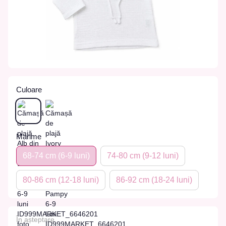
Culoare
Marime
68-74 сm (6-9 luni)
74-80 сm (9-12 luni)
80-86 сm (12-18 luni)
86-92 сm (18-24 luni)
În așteptare