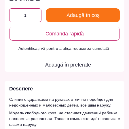
Adaugă în coș
Comanda rapidă
Autentificați-vă
pentru a afișa reducerea cumulată
%
Adaugă în preferate
Descriere
Слипик с царапками на рукавах отлично подойдет для
недоношенных и маловесных детей, все швы наружу.
Модель свободного кроя, не стесняет движений ребенка,
полностью распашная. Также в комплекте идёт шапочка с
швами наружу