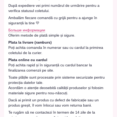
După expediere vei primi numărul de urmărire pentru a
verifica statusul coletului.
Ambalăm fiecare comandă cu grijă pentru a ajunge în
siguranță la tine 💛
Больше информации
Oferim metode de plată simple și sigure.
Plata la livrare (ramburs)
Poți achita comanda în numerar sau cu cardul la primirea
coletului de la curier.
Plata online cu cardul
Poți achita rapid și în siguranță cu cardul bancar la
finalizarea comenzii pe site.
Toate plățile sunt procesate prin sisteme securizate pentru
protecția datelor tale.
Acordăm o atenție deosebită calității produselor și folosim
materiale sigure pentru nou-născuți.
Dacă ai primit un produs cu defect de fabricație sau un
produs greșit, îl vom înlocui sau vom returna banii.
Te rugăm să ne contactezi în termen de 14 zile de la