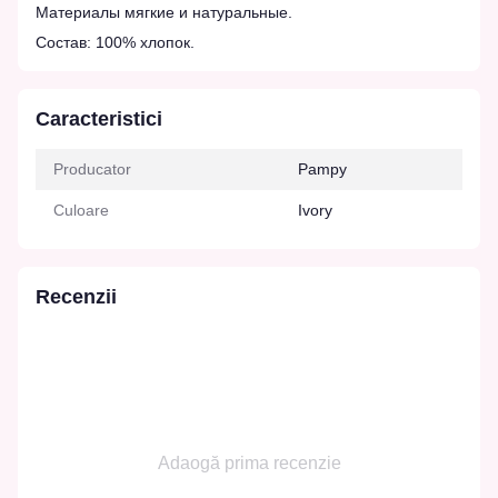
Материалы мягкие и натуральные.
Состав: 100% хлопок.
Caracteristici
Producator
Pampy
Culoare
Ivory
Recenzii
Adaogă prima recenzie