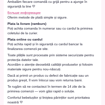
Ambalăm fiecare comandă cu grijă pentru a ajunge în
siguranță la tine 💛
Больше информации
Oferim metode de plată simple și sigure.
Plata la livrare (ramburs)
Poți achita comanda în numerar sau cu cardul la primirea
coletului de la curier.
Plata online cu cardul
Poți achita rapid și în siguranță cu cardul bancar la
finalizarea comenzii pe site.
Toate plățile sunt procesate prin sisteme securizate pentru
protecția datelor tale.
Acordăm o atenție deosebită calității produselor și folosim
materiale sigure pentru nou-născuți.
Dacă ai primit un produs cu defect de fabricație sau un
produs greșit, îl vom înlocui sau vom returna banii.
Te rugăm să ne contactezi în termen de 14 zile de la
primirea comenzii — vom găsi rapid o soluție.
Confortul bebelușilor și liniștea părinților sunt prioritatea
noastră 💛