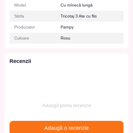
Model
Cu mînecă lungă
Stofa
Tricotaj 3 Ate cu flis
Producator
Pampy
Culoare
Rosu
Recenzii
Adaogă prima recenzie
Adaugă o recenzie