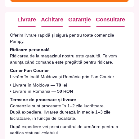
Livrare
Achitare
Garanție
Consultare
Oferim livrare rapidă și sigură pentru toate comenzile
Pampy.
Ridicare personală
Ridicarea de la magazinul nostru este gratuită. Te vom
anunța când comanda este pregătită pentru ridicare.
Curier Fan Courier
Livrăm în toată Moldova și România prin Fan Courier.
• Livrare în Moldova —
70 lei
• Livrare în România —
50 RON
Termene de procesare și livrare
Comenzile sunt procesate în 1–2 zile lucrătoare.
După expediere, livrarea durează în medie 1–3 zile
lucrătoare, în funcție de localitate.
După expediere vei primi numărul de urmărire pentru a
verifica statusul coletului.