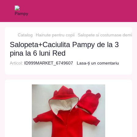
Catalog
Hainute pentru copii
Salopete si costumase demis
Salopeta+Caciulita Pampy de la 3
pina la 6 luni Red
Articol:
ID999MARKET_6749607
Lasa-ți un comentariu