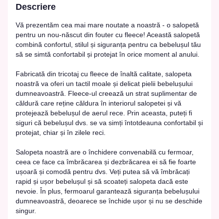
Descriere
Vă prezentăm cea mai mare noutate a noastră - o salopetă
pentru un nou-născut din fouter cu fleece! Această salopetă
combină confortul, stilul și siguranța pentru ca bebelușul tău
să se simtă confortabil și protejat în orice moment al anului.
Fabricată din tricotaj cu fleece de înaltă calitate, salopeta
noastră va oferi un tactil moale și delicat pielii bebelușului
dumneavoastră. Fleece-ul creează un strat suplimentar de
căldură care reține căldura în interiorul salopetei și vă
protejează bebelușul de aerul rece. Prin aceasta, puteți fi
siguri că bebelușul dvs. se va simți întotdeauna confortabil și
protejat, chiar și în zilele reci.
Salopeta noastră are o închidere convenabilă cu fermoar,
ceea ce face ca îmbrăcarea și dezbrăcarea ei să fie foarte
ușoară și comodă pentru dvs. Veți putea să vă îmbrăcați
rapid și ușor bebelușul și să scoateți salopeta dacă este
nevoie. În plus, fermoarul garantează siguranța bebelușului
dumneavoastră, deoarece se închide ușor și nu se deschide
singur.