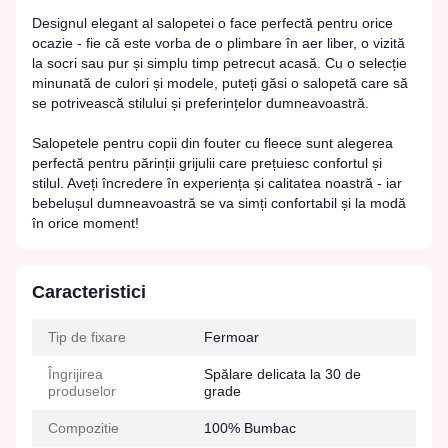
Designul elegant al salopetei o face perfectă pentru orice
ocazie - fie că este vorba de o plimbare în aer liber, o vizită
la socri sau pur și simplu timp petrecut acasă. Cu o selecție
minunată de culori și modele, puteți găsi o salopetă care să
se potrivească stilului și preferințelor dumneavoastră.
Salopetele pentru copii din fouter cu fleece sunt alegerea
perfectă pentru părinții grijulii care prețuiesc confortul și
stilul. Aveți încredere în experiența și calitatea noastră - iar
bebelușul dumneavoastră se va simți confortabil și la modă
în orice moment!
Caracteristici
Tip de fixare
Fermoar
Îngrijirea
Spălare delicata la 30 de
produselor
grade
Compozitie
100% Bumbac