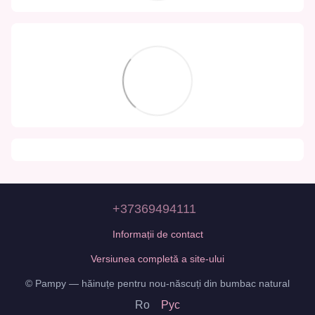
+37369494111
Informații de contact
Versiunea completă a site-ului
© Pampy — hăinuțe pentru nou-născuți din bumbac natural
Ro
Рус