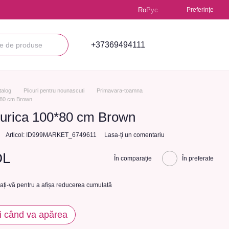
Ro
Рус
Preferințe
+37369494111
talog
Plicuri pentru nounascuti
Primavara-toamna
0*80 cm Brown
turica 100*80 cm Brown
Articol: ID999MARKET_6749611
Lasa-ți un comentariu
DL
În comparație
În preferate
cați-vă
pentru a afișa reducerea cumulată
i când va apărea