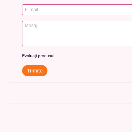
Evaluați produsul
Trimite