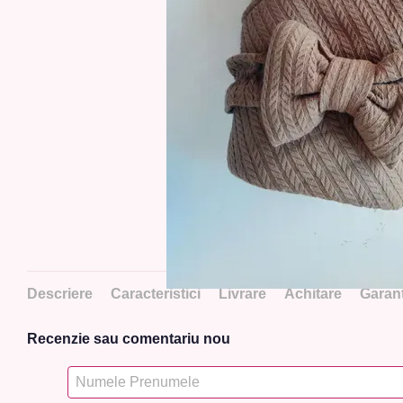
Descriere
Caracteristici
Livrare
Achitare
Garanț
Recenzie sau comentariu nou