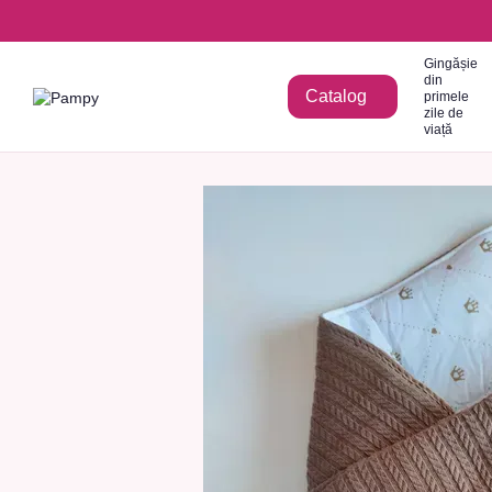
Mergi la conținutul principal
Gingășie
din
Catalog
primele
zile de
viață