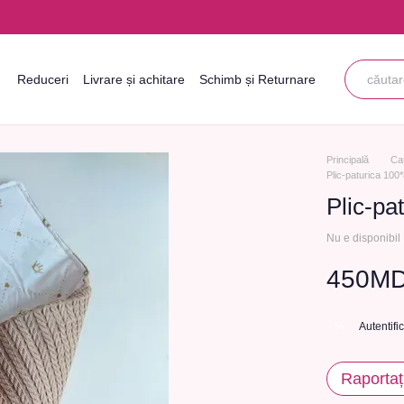
Reduceri
Livrare și achitare
Schimb și Returnare
Informații de contact
Blogul
Acordul utilizatorului
Principală
Ca
Plic-paturica 10
Plic-pa
Nu e disponibil
450M
Autentifi
%
Raportaț