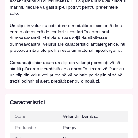
accent aprins cu culori intense. Cu o gamă largă de culori și
mărimi, fiecare va găsi slip-ul potrivit pentru preferințele
sale.
Un slip din velur nu este doar o modalitate excelentă de a
crea o atmosferă de confort și confort în dormitorul
dumneavoastră, ci și de a avea grijă de sănătatea
dumneavoastră. Velurul are caracteristici antialergenice, nu
provoacă iritații ale pielii și este un material hipoalergenic.
Comandați chiar acum un slip din velur și permiteți-vă să
simțiți plăcerea incredibilă de a dormi în fiecare zi! Doar cu
un slip din velur veți putea să vă odihniți pe deplin și să vă
treziți odihnit și alert, pregătit pentru o nouă zi.
Caracteristici
Stofa
Veliur din Bumbac
Producator
Pampy