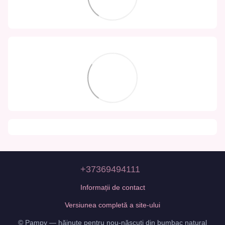
+37369494111
Informații de contact
Versiunea completă a site-ului
© Pampy — hăinuțe pentru nou-născuți din bumbac natural