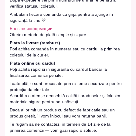
După expediere vei primi numărul de urmărire pentru a
verifica statusul coletului.
Ambalăm fiecare comandă cu grijă pentru a ajunge în
siguranță la tine 💛
Больше информации
Oferim metode de plată simple și sigure.
Plata la livrare (ramburs)
Poți achita comanda în numerar sau cu cardul la primirea
coletului de la curier.
Plata online cu cardul
Poți achita rapid și în siguranță cu cardul bancar la
finalizarea comenzii pe site.
Toate plățile sunt procesate prin sisteme securizate pentru
protecția datelor tale.
Acordăm o atenție deosebită calității produselor și folosim
materiale sigure pentru nou-născuți.
Dacă ai primit un produs cu defect de fabricație sau un
produs greșit, îl vom înlocui sau vom returna banii.
Te rugăm să ne contactezi în termen de 14 zile de la
primirea comenzii — vom găsi rapid o soluție.