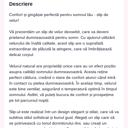
Descriere
Confort și gingășie perfectă pentru somnul tău - slip de
velur!
Vă prezentăm un slip de velur deosebit, care va deveni
prietenul dumneavoastră pentru somn. Cu ajutorul utilizării
velurului de înaltă calitate, acest slip are o suprafată
extraordinar de plăcută la atingere, care vă îmbrățișează
delicat corpul.
Velurul natural are proprietăți unice care au un efect pozitiv
asupra calității somnului dumneavoastră. Acesta reține
perfect căldura, creând o stare de confort atunci când intră
în contact cu pielea dumneavoastră. În același timp, velurul
este bine ventilat, asigurând o temperatură optimă în timpul
somnului. Astfel, vă puteți bucura de confort și prospețime
pe tot parcursul nopții.
Slip-ul este realizat într-un design elegant și stilat, care vă va
sublinia stilul sofisticat și bunul gust. Alegeți un slip care să
se potrivească cu tonul dormitorului dvs. sau creați un