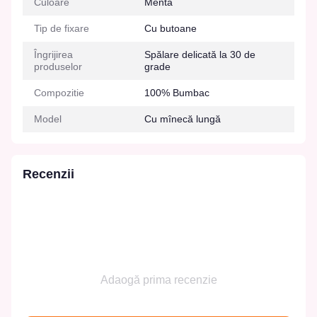
Culoare
Menta
Tip de fixare
Cu butoane
Îngrijirea
Spălare delicată la 30 de
produselor
grade
Compozitie
100% Bumbac
Model
Cu mînecă lungă
Recenzii
Adaogă prima recenzie