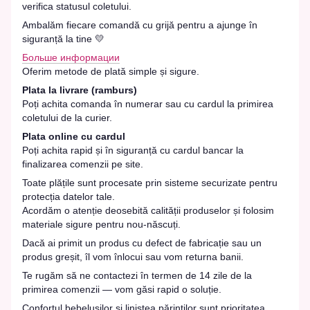
verifica statusul coletului.
Ambalăm fiecare comandă cu grijă pentru a ajunge în
siguranță la tine 💛
Больше информации
Oferim metode de plată simple și sigure.
Plata la livrare (ramburs)
Poți achita comanda în numerar sau cu cardul la primirea
coletului de la curier.
Plata online cu cardul
Poți achita rapid și în siguranță cu cardul bancar la
finalizarea comenzii pe site.
Toate plățile sunt procesate prin sisteme securizate pentru
protecția datelor tale.
Acordăm o atenție deosebită calității produselor și folosim
materiale sigure pentru nou-născuți.
Dacă ai primit un produs cu defect de fabricație sau un
produs greșit, îl vom înlocui sau vom returna banii.
Te rugăm să ne contactezi în termen de 14 zile de la
primirea comenzii — vom găsi rapid o soluție.
Confortul bebelușilor și liniștea părinților sunt prioritatea