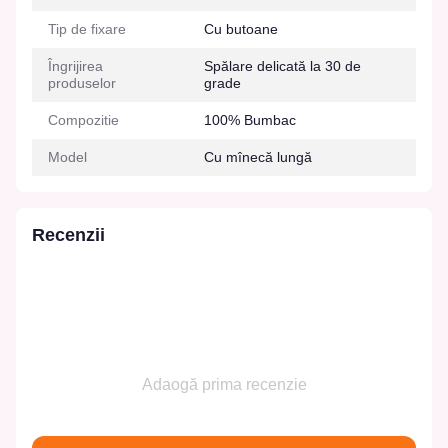
Tip de fixare
Cu butoane
Îngrijirea
Spălare delicată la 30 de
produselor
grade
Compozitie
100% Bumbac
Model
Cu mînecă lungă
Recenzii
Adaogă prima recenzie