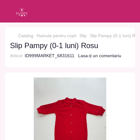
Catalog
Hainute pentru copii
Slip
Slip Pampy (0-1 luni) Ro
Slip Pampy (0-1 luni) Rosu
Articol:
ID999MARKET_6831611
Lasa-ți un comentariu