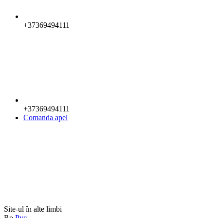
+37369494111
+37369494111
Comanda apel
Site-ul în alte limbi
Ro
Рус