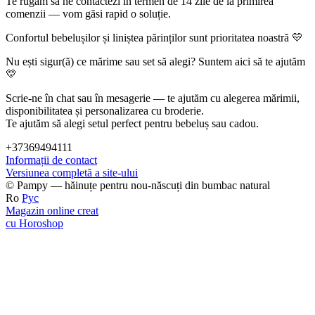
Te rugăm să ne contactezi în termen de 14 zile de la primirea
comenzii — vom găsi rapid o soluție.
Confortul bebelușilor și liniștea părinților sunt prioritatea noastră 💛
Nu ești sigur(ă) ce mărime sau set să alegi? Suntem aici să te ajutăm
💛
Scrie-ne în chat sau în mesagerie — te ajutăm cu alegerea mărimii,
disponibilitatea și personalizarea cu broderie.
Te ajutăm să alegi setul perfect pentru bebeluș sau cadou.
+37369494111
Informații de contact
Versiunea completă a site-ului
© Pampy — hăinuțe pentru nou-născuți din bumbac natural
Ro
Рус
Magazin online creat
cu Horoshop