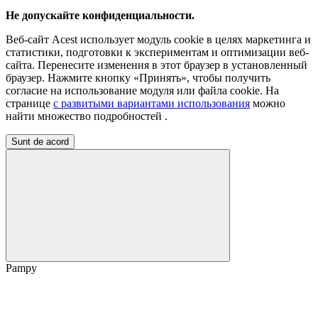
Не допускайте конфиденциальности.
Веб-сайт Acest использует модуль cookie в целях маркетинга и
статистики, подготовки к экспериментам и оптимизации веб-
сайта. Перенесите изменения в этот браузер в установленный
браузер. Нажмите кнопку «Принять», чтобы получить
согласие на использование модуля или файла cookie. На
странице
с развитыми вариантами использования
можно
найти множество подробностей
.
Sunt de acord
Pampy