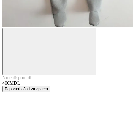
Nu e disponibil
400MDL
Raportați când va apărea