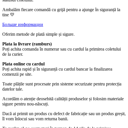
Ambalăm fiecare comandă cu grijă pentru a ajunge în siguranță la
tine 💛
Больше информации
Oferim metode de plată simple și sigure.
Plata la livrare (ramburs)
Poți achita comanda în numerar sau cu cardul la primirea coletului
de la curier.
Plata online cu cardul
Poți achita rapid și în siguranță cu cardul bancar la finalizarea
comenzii pe site.
Toate plățile sunt procesate prin sisteme securizate pentru protecția
datelor tale.
Acordăm o atenție deosebită calității produselor și folosim materiale
sigure pentru nou-născuți.
Dacă ai primit un produs cu defect de fabricație sau un produs greșit,
îl vom înlocui sau vom returna banii.