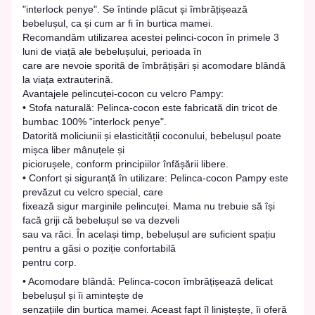
"interlock penye". Se întinde plăcut și îmbrățișează
bebelușul, ca și cum ar fi în burtica mamei.
Recomandăm utilizarea acestei pelinci-cocon în primele 3
luni de viață ale bebelușului, perioada în
care are nevoie sporită de îmbrățișări și acomodare blândă
la viața extrauterină.
Avantajele pelincuței-cocon cu velcro Pampy:
• Stofa naturală: Pelinca-cocon este fabricată din tricot de
bumbac 100% “interlock penye".
Datorită moliciunii și elasticității coconului, bebelușul poate
mișca liber mânuțele și
piciorușele, conform principiilor înfășării libere.
• Confort și siguranță în utilizare: Pelinca-cocon Pampy este
prevăzut cu velcro special, care
fixează sigur marginile pelincuței. Mama nu trebuie să își
facă griji că bebelușul se va dezveli
sau va răci. În același timp, bebelușul are suficient spațiu
pentru a găsi o poziție confortabilă
pentru corp.
• Acomodare blândă: Pelinca-cocon îmbrățișează delicat
bebelușul și îi amintește de
senzațiile din burtica mamei. Aceast fapt îl liniștește, îi oferă