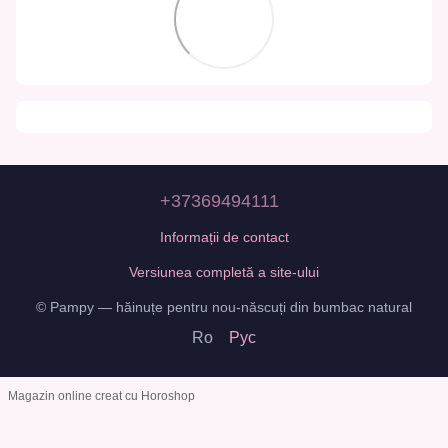
+37369494111
Informații de contact
Versiunea completă a site-ului
© Pampy — hăinuțe pentru nou-născuți din bumbac natural
Ro
Рус
Magazin online creat cu Horoshop