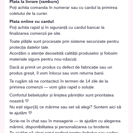
Plata la livrare (ramburs)
Poți achita comanda în numerar sau cu cardul la primirea
coletului de la curier.
Plata online cu cardul
Poți achita rapid și în siguranță cu cardul bancar la
finalizarea comenzii pe site.
Toate plățile sunt procesate prin sisteme securizate pentru
protecția datelor tale.
Acordăm o atenție deosebită calității produselor și folosim
materiale sigure pentru nou-născuți.
Dacă ai primit un produs cu defect de fabricație sau un
produs greșit, îl vom înlocui sau vom returna banii.
Te rugăm să ne contactezi în termen de 14 zile de la
primirea comenzii — vom găsi rapid o soluție.
Confortul bebelușilor și liniștea părinților sunt prioritatea
noastră 💛
Nu ești sigur(ă) ce mărime sau set să alegi? Suntem aici să
te ajutăm 💛
Scrie-ne în chat sau în mesagerie — te ajutăm cu alegerea
mărimii, disponibilitatea și personalizarea cu broderie.
Te ajutăm să alegi setul perfect pentru bebeluș sau cadou.