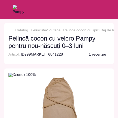
Catalog
Pelincute/Scutece
Pelinca cocon cu lipici Bej de la 0
Pelincă cocon cu velcro Pampy
pentru nou-născuți 0–3 luni
Articol:
ID999MARKET_6841228
1 recenzie