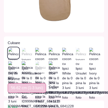
Culoare
Marime
56-62 сm (1-3 luni)
În stoc