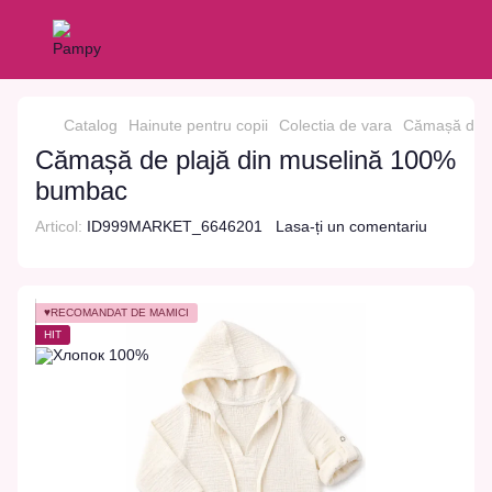
Catalog
Hainute pentru copii
Colectia de vara
Cămașă de p
Cămașă de plajă din muselină 100%
bumbac
Articol:
ID999MARKET_6646201
Lasa-ți un comentariu
♥RECOMANDAT DE MĂMICI
HIT