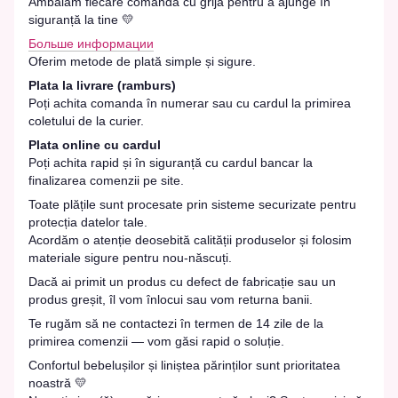
Ambalăm fiecare comandă cu grijă pentru a ajunge în
siguranță la tine 💛
Больше информации
Oferim metode de plată simple și sigure.
Plata la livrare (ramburs)
Poți achita comanda în numerar sau cu cardul la primirea
coletului de la curier.
Plata online cu cardul
Poți achita rapid și în siguranță cu cardul bancar la
finalizarea comenzii pe site.
Toate plățile sunt procesate prin sisteme securizate pentru
protecția datelor tale.
Acordăm o atenție deosebită calității produselor și folosim
materiale sigure pentru nou-născuți.
Dacă ai primit un produs cu defect de fabricație sau un
produs greșit, îl vom înlocui sau vom returna banii.
Te rugăm să ne contactezi în termen de 14 zile de la
primirea comenzii — vom găsi rapid o soluție.
Confortul bebelușilor și liniștea părinților sunt prioritatea
noastră 💛