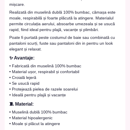
mișcare.
Realizată din muselină dublă 100% bumbac, cămașa este
moale, respirabilă și foarte plăcută la atingere. Materialul
permite circulația aerului, absoarbe umezeala și se usucă
rapid, fiind ideal pentru plajă, vacanțe și plimbări.
Poate fi purtată peste costumul de baie sau combinată cu
pantaloni scurți, fuste sau pantaloni din in pentru un look
elegant și relaxat.
✨ Avantaje:
• Fabricată din muselină 100% bumbac
• Material ușor, respirabil și confortabil
• Croială lejeră
• Se usucă rapid
• Protejează pielea de razele soarelui
• Ideală pentru plajă și vacanțe
🧵 Material:
• Muselină dublă 100% bumbac
• Material hipoalergenic
• Moale și plăcut la atingere