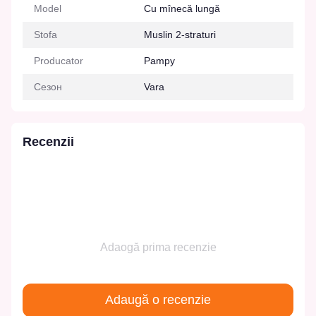
Model
Cu mînecă lungă
Stofa
Muslin 2-straturi
Producator
Pampy
Сезон
Vara
Recenzii
Adaogă prima recenzie
Adaugă o recenzie