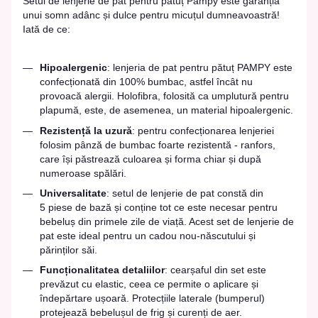
Setul de lenjerie de pat pentru pătuț Pampy este garanția
unui somn adânc și dulce pentru micuțul dumneavoastră!
Iată de ce:
Hipoalergenic
: lenjeria de pat pentru pătuț PAMPY este
confecționată din 100% bumbac, astfel încât nu
provoacă alergii. Holofibra, folosită ca umplutură pentru
plapumă, este, de asemenea, un material hipoalergenic.
Rezistență la uzură
: pentru confecționarea lenjeriei
folosim pânză de bumbac foarte rezistentă - ranfors,
care își păstrează culoarea și forma chiar și după
numeroase spălări.
Universalitate
: setul de lenjerie de pat constă din
5 piese de bază și conține tot ce este necesar pentru
bebeluș din primele zile de viață. Acest set de lenjerie de
pat este ideal pentru un cadou nou-născutului și
părinților săi.
Funcționalitatea detaliilor
: cearșaful din set este
prevăzut cu elastic, ceea ce permite o aplicare și
îndepărtare ușoară. Protecțiile laterale (bumperul)
protejează bebelușul de frig și curenți de aer.