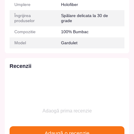
Umplere
Holofiber
Îngrijirea
Spălare delicata la 30 de
produselor
grade
Compozitie
100% Bumbac
Model
Gardulet
Recenzii
Adaogă prima recenzie
Adaugă o recenzie