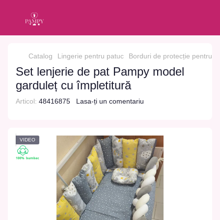
Catalog
Lingerie pentru patuc
Borduri de protecție pentru 
Set lenjerie de pat Pampy model
garduleț cu împletitură
Articol:
48416875
Lasa-ți un comentariu
VIDEO