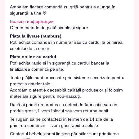
Ambalăm fiecare comandă cu grijă pentru a ajunge în
siguranță la tine 💛
Больше информации
Oferim metode de plată simple și sigure.
Plata la livrare (ramburs)
Poți achita comanda în numerar sau cu cardul la primirea
coletului de la curier.
Plata online cu cardul
Poți achita rapid și în siguranță cu cardul bancar la
finalizarea comenzii pe site.
Toate plățile sunt procesate prin sisteme securizate pentru
protecția datelor tale.
Acordăm o atenție deosebită calității produselor și folosim
materiale sigure pentru nou-născuți.
Dacă ai primit un produs cu defect de fabricație sau un
produs greșit, îl vom înlocui sau vom returna banii.
Te rugăm să ne contactezi în termen de 14 zile de la
primirea comenzii — vom găsi rapid o soluție.
Confortul bebelușilor și liniștea părinților sunt prioritatea