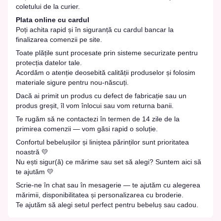
coletului de la curier.
Plata online cu cardul
Poți achita rapid și în siguranță cu cardul bancar la
finalizarea comenzii pe site.
Toate plățile sunt procesate prin sisteme securizate pentru
protecția datelor tale.
Acordăm o atenție deosebită calității produselor și folosim
materiale sigure pentru nou-născuți.
Dacă ai primit un produs cu defect de fabricație sau un
produs greșit, îl vom înlocui sau vom returna banii.
Te rugăm să ne contactezi în termen de 14 zile de la
primirea comenzii — vom găsi rapid o soluție.
Confortul bebelușilor și liniștea părinților sunt prioritatea
noastră 💛
Nu ești sigur(ă) ce mărime sau set să alegi? Suntem aici să
te ajutăm 💛
Scrie-ne în chat sau în mesagerie — te ajutăm cu alegerea
mărimii, disponibilitatea și personalizarea cu broderie.
Te ajutăm să alegi setul perfect pentru bebeluș sau cadou.