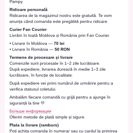
Pampy.
Ridicare personală
Ridicarea de la magazinul nostru este gratuită. Te vom
anunța când comanda este pregătită pentru ridicare.
Curier Fan Courier
Livrăm în toată Moldova și România prin Fan Courier.
• Livrare în Moldova —
70 lei
• Livrare în România —
50 RON
Termene de procesare și livrare
Comenzile sunt procesate în 1–2 zile lucrătoare.
După expediere, livrarea durează în medie 1–3 zile
lucrătoare, în funcție de localitate.
După expediere vei primi numărul de urmărire pentru a
verifica statusul coletului.
Ambalăm fiecare comandă cu grijă pentru a ajunge în
siguranță la tine 💛
Больше информации
Oferim metode de plată simple și sigure.
Plata la livrare (ramburs)
Poți achita comanda în numerar sau cu cardul la primirea