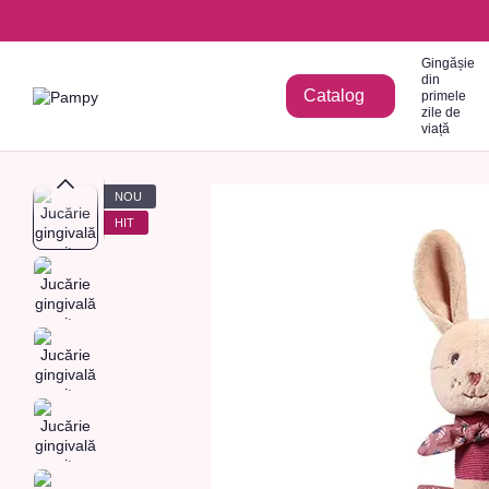
Mergi la conținutul principal
Gingășie
din
Catalog
primele
zile de
viață
NOU
HIT