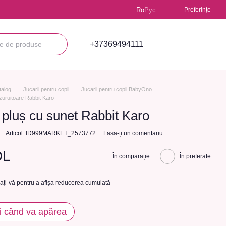
Ro
Рус
Preferințe
+37369494111
talog
Jucarii pentru copii
Jucarii pentru copii BabyOno
 zuruitoare Rabbit Karo
 pluș cu sunet Rabbit Karo
Articol: ID999MARKET_2573772
Lasa-ți un comentariu
DL
În comparație
În preferate
cați-vă
pentru a afișa reducerea cumulată
i când va apărea