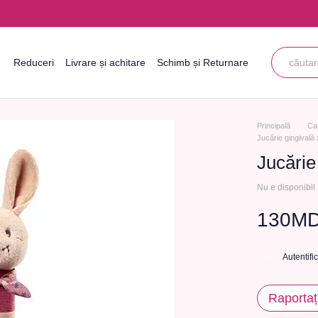
Reduceri
Livrare și achitare
Schimb și Returnare
Informații de contact
Blogul
Acordul utilizatorului
Principală
Ca
Jucărie gingivală
Jucărie
Nu e disponibil
130M
Autentifi
%
Raportaț