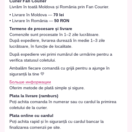
Curier Fan Courier
Livrăm în toată Moldova și România prin Fan Courier.
• Livrare în Moldova —
70 lei
• Livrare în România —
50 RON
Termene de procesare și livrare
Comenzile sunt procesate în 1–2 zile lucrătoare.
După expediere, livrarea durează în medie 1–3 zile
lucrătoare, în funcție de localitate.
După expediere vei primi numărul de urmărire pentru a
verifica statusul coletului.
Ambalăm fiecare comandă cu grijă pentru a ajunge în
siguranță la tine 💛
Больше информации
Oferim metode de plată simple și sigure.
Plata la livrare (ramburs)
Poți achita comanda în numerar sau cu cardul la primirea
coletului de la curier.
Plata online cu cardul
Poți achita rapid și în siguranță cu cardul bancar la
finalizarea comenzii pe site.