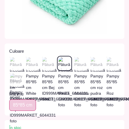
Culoare
Marime
85*85 cm
În stoc