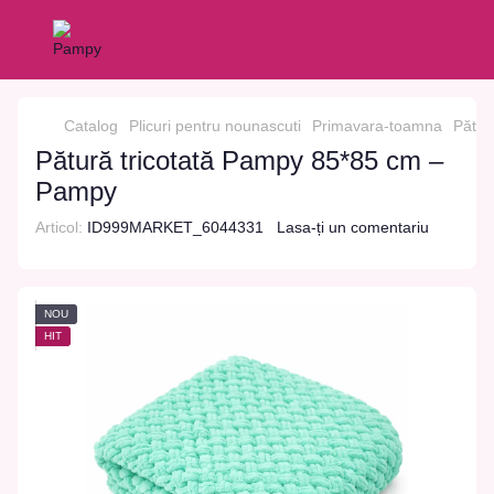
Catalog
Plicuri pentru nounascuti
Primavara-toamna
Pătur
Pătură tricotată Pampy 85*85 cm –
Pampy
Articol:
ID999MARKET_6044331
Lasa-ți un comentariu
NOU
HIT