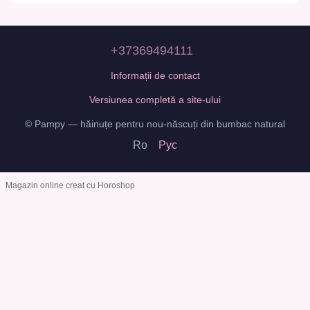
+37369494111
Informații de contact
Versiunea completă a site-ului
© Pampy — hăinuțe pentru nou-născuți din bumbac natural
Ro
Рус
Magazin online creat cu Horoshop