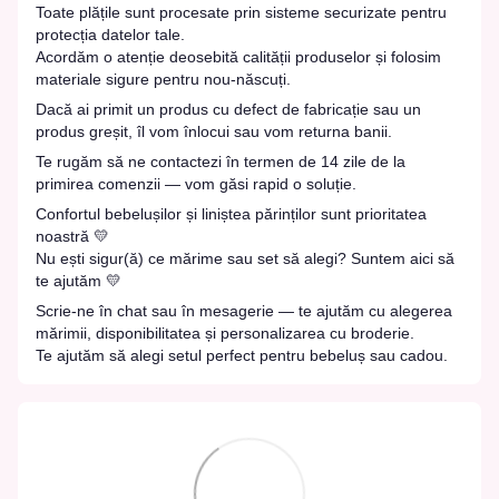
Toate plățile sunt procesate prin sisteme securizate pentru
protecția datelor tale.
Acordăm o atenție deosebită calității produselor și folosim
materiale sigure pentru nou-născuți.
Dacă ai primit un produs cu defect de fabricație sau un
produs greșit, îl vom înlocui sau vom returna banii.
Te rugăm să ne contactezi în termen de 14 zile de la
primirea comenzii — vom găsi rapid o soluție.
Confortul bebelușilor și liniștea părinților sunt prioritatea
noastră 💛
Nu ești sigur(ă) ce mărime sau set să alegi? Suntem aici să
te ajutăm 💛
Scrie-ne în chat sau în mesagerie — te ajutăm cu alegerea
mărimii, disponibilitatea și personalizarea cu broderie.
Te ajutăm să alegi setul perfect pentru bebeluș sau cadou.