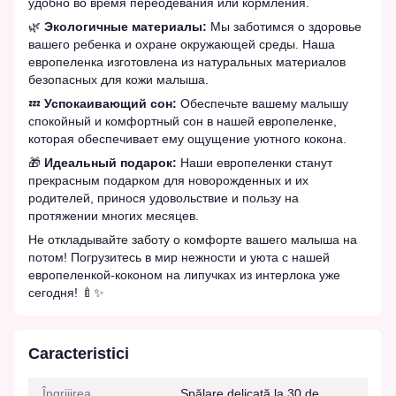
удобно во время переодевания или кормления.
🌿
Экологичные материалы:
Мы заботимся о здоровье
вашего ребенка и охране окружающей среды. Наша
европеленка изготовлена из натуральных материалов
безопасных для кожи малыша.
💤
Успокаивающий сон:
Обеспечьте вашему малышу
спокойный и комфортный сон в нашей европеленке,
которая обеспечивает ему ощущение уютного кокона.
🎁
Идеальный подарок:
Наши европеленки станут
прекрасным подарком для новорожденных и их
родителей, принося удовольствие и пользу на
протяжении многих месяцев.
Не откладывайте заботу о комфорте вашего малыша на
потом! Погрузитесь в мир нежности и уюта с нашей
европеленкой-коконом на липучках из интерлока уже
сегодня! 🍼✨
Caracteristici
Îngrijirea
Spălare delicată la 30 de