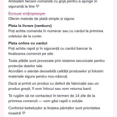
Ambalăm fiecare comandă cu grijă pentru a ajunge în
siguranță la tine 💛
Больше информации
Oferim metode de plată simple și sigure.
Plata la livrare (ramburs)
Poți achita comanda în numerar sau cu cardul la primirea
coletului de la curier.
Plata online cu cardul
Poți achita rapid și în siguranță cu cardul bancar la
finalizarea comenzii pe site.
Toate plățile sunt procesate prin sisteme securizate pentru
protecția datelor tale.
Acordăm o atenție deosebită calității produselor și folosim
materiale sigure pentru nou-născuți.
Dacă ai primit un produs cu defect de fabricație sau un
produs greșit, îl vom înlocui sau vom returna banii.
Te rugăm să ne contactezi în termen de 14 zile de la
primirea comenzii — vom găsi rapid o soluție.
Confortul bebelușilor și liniștea părinților sunt prioritatea
noastră 💛