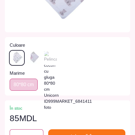
Culoare
Marime
80*80 сm
În stoc
85MDL