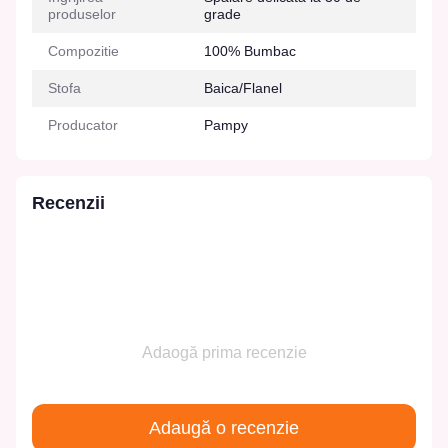
produselor
grade
Compozitie
100% Bumbac
Stofa
Baica/Flanel
Producator
Pampy
Recenzii
Adaogă prima recenzie
Adaugă o recenzie