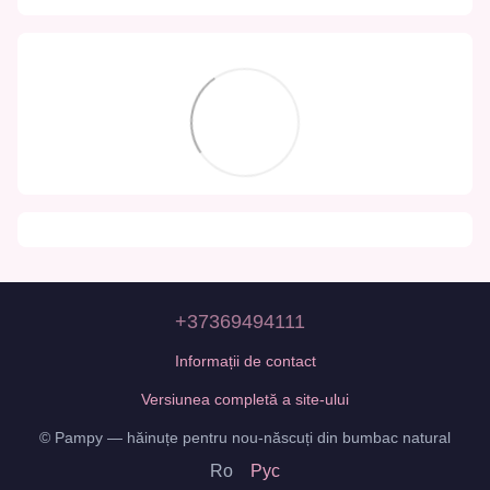
+37369494111
Informații de contact
Versiunea completă a site-ului
© Pampy — hăinuțe pentru nou-născuți din bumbac natural
Ro
Рус