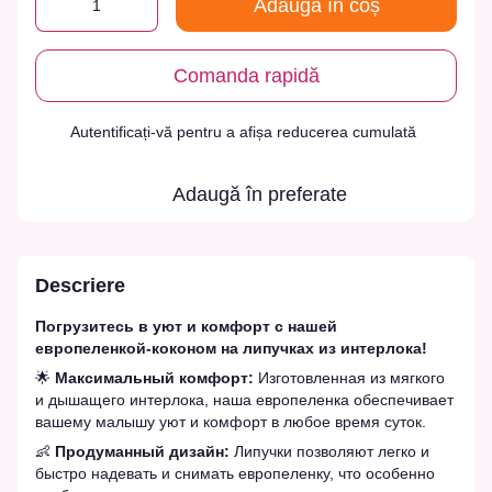
Adaugă în coș
Comanda rapidă
Autentificați-vă
pentru a afișa reducerea cumulată
%
Adaugă în preferate
Descriere
Погрузитесь в уют и комфорт с нашей
европеленкой-коконом на липучках из интерлока!
🌟
Максимальный комфорт:
Изготовленная из мягкого
и дышащего интерлока, наша европеленка обеспечивает
вашему малышу уют и комфорт в любое время суток.
👶
Продуманный дизайн:
Липучки позволяют легко и
быстро надевать и снимать европеленку, что особенно