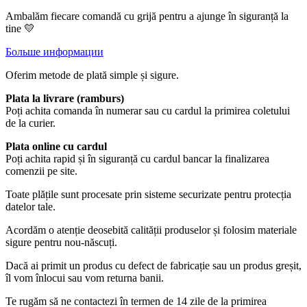
Ambalăm fiecare comandă cu grijă pentru a ajunge în siguranță la
tine 💛
Больше информации
Oferim metode de plată simple și sigure.
Plata la livrare (ramburs)
Poți achita comanda în numerar sau cu cardul la primirea coletului
de la curier.
Plata online cu cardul
Poți achita rapid și în siguranță cu cardul bancar la finalizarea
comenzii pe site.
Toate plățile sunt procesate prin sisteme securizate pentru protecția
datelor tale.
Acordăm o atenție deosebită calității produselor și folosim materiale
sigure pentru nou-născuți.
Dacă ai primit un produs cu defect de fabricație sau un produs greșit,
îl vom înlocui sau vom returna banii.
Te rugăm să ne contactezi în termen de 14 zile de la primirea