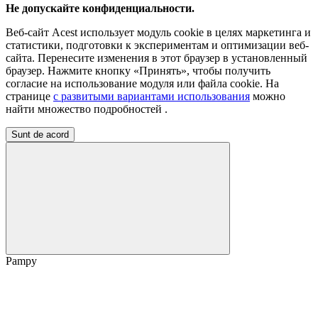
Не допускайте конфиденциальности.
Веб-сайт Acest использует модуль cookie в целях маркетинга и
статистики, подготовки к экспериментам и оптимизации веб-
сайта. Перенесите изменения в этот браузер в установленный
браузер. Нажмите кнопку «Принять», чтобы получить
согласие на использование модуля или файла cookie. На
странице
с развитыми вариантами использования
можно
найти множество подробностей
.
Sunt de acord
Pampy