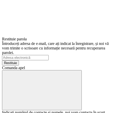
Restituie parola
Întroduceți adresa de e-mail, care ați indicat la înregistrare, și noi vă
vom trimite o scrisoare cu informație necesară pentru recuperarea
parolei.
Restituie
Comanda apel
Indicați numărul de contacte și numele, noi vom contacta în scurt