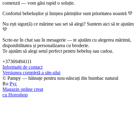
comenzii — vom găsi rapid o soluție.
Confortul bebelușilor și liniștea părinților sunt prioritatea noastră 💛
Nu ești sigur(ă) ce mărime sau set să alegi? Suntem aici să te ajutăm
💛
Scrie-ne în chat sau în mesagerie — te ajutăm cu alegerea mărimii,
disponibilitatea și personalizarea cu broderie.
Te ajutăm să alegi setul perfect pentru bebeluș sau cadou.
+37369494111
Informații de contact
Versiunea completă a site-ului
© Pampy — hăinuțe pentru nou-născuți din bumbac natural
Ro
Рус
Magazin online creat
cu Horoshop