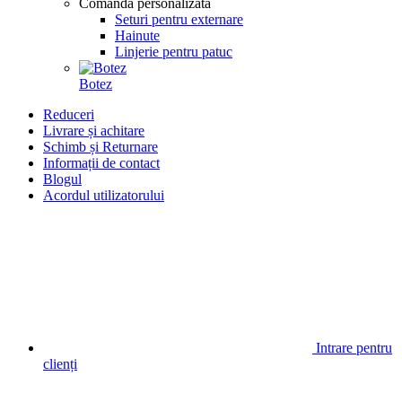
Comanda personalizata
Seturi pentru externare
Hainute
Linjerie pentru patuc
Botez
Reduceri
Livrare și achitare
Schimb și Returnare
Informații de contact
Blogul
Acordul utilizatorului
Intrare pentru
clienți