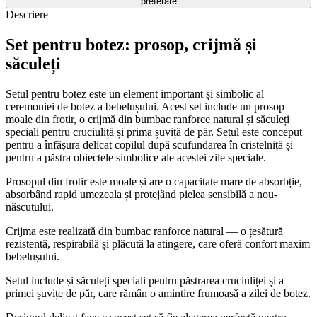
preferate
Descriere
Set pentru botez: prosop, crijmă și
săculeți
Setul pentru botez este un element important și simbolic al
ceremoniei de botez a bebelușului. Acest set include un prosop
moale din frotir, o crijmă din bumbac ranforce natural și săculeți
speciali pentru cruciuliță și prima șuviță de păr. Setul este conceput
pentru a înfășura delicat copilul după scufundarea în cristelniță și
pentru a păstra obiectele simbolice ale acestei zile speciale.
Prosopul din frotir este moale și are o capacitate mare de absorbție,
absorbând rapid umezeala și protejând pielea sensibilă a nou-
născutului.
Crijma este realizată din bumbac ranforce natural — o țesătură
rezistentă, respirabilă și plăcută la atingere, care oferă confort maxim
bebelușului.
Setul include și săculeți speciali pentru păstrarea cruciuliței și a
primei șuvițe de păr, care rămân o amintire frumoasă a zilei de botez.