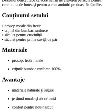
Designul delicat face ca acest set să fie alegerea perfectă pentru
ceremonia de botez și pentru a crea amintiri prețioase în familie.
Conținutul setului
• prosop moale din frotir
• crijmă din bumbac ranforce
• săculeț pentru cruciuliță
• săculeț pentru prima șuviță de păr
Materiale
prosop: frotir moale
crijmă: bumbac ranforce 100%
Avantaje
materiale naturale și sigure
țesătură moale și absorbantă
confort pentru nou-născut