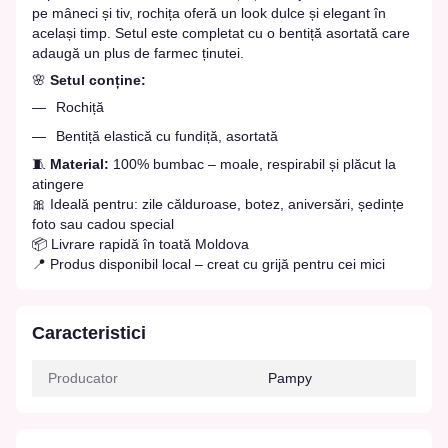
pe mâneci și tiv, rochița oferă un look dulce și elegant în
același timp. Setul este completat cu o bentiță asortată care
adaugă un plus de farmec ținutei.
🌸
Setul conține:
Rochiță
Bentiță elastică cu fundiță, asortată
🧵
Material:
100% bumbac – moale, respirabil și plăcut la
atingere
🎀 Ideală pentru: zile călduroase, botez, aniversări, ședințe
foto sau cadou special
📦 Livrare rapidă în toată Moldova
📍 Produs disponibil local – creat cu grijă pentru cei mici
Caracteristici
Producator
Pampy