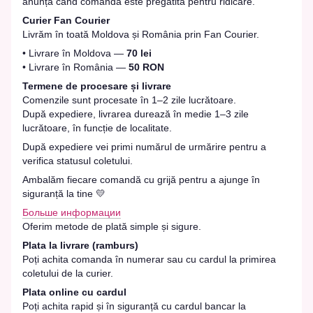
anunța când comanda este pregătită pentru ridicare.
Curier Fan Courier
Livrăm în toată Moldova și România prin Fan Courier.
• Livrare în Moldova —
70 lei
• Livrare în România —
50 RON
Termene de procesare și livrare
Comenzile sunt procesate în 1–2 zile lucrătoare.
După expediere, livrarea durează în medie 1–3 zile
lucrătoare, în funcție de localitate.
După expediere vei primi numărul de urmărire pentru a
verifica statusul coletului.
Ambalăm fiecare comandă cu grijă pentru a ajunge în
siguranță la tine 💛
Больше информации
Oferim metode de plată simple și sigure.
Plata la livrare (ramburs)
Poți achita comanda în numerar sau cu cardul la primirea
coletului de la curier.
Plata online cu cardul
Poți achita rapid și în siguranță cu cardul bancar la