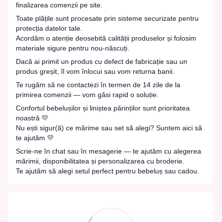
finalizarea comenzii pe site.
Toate plățile sunt procesate prin sisteme securizate pentru
protecția datelor tale.
Acordăm o atenție deosebită calității produselor și folosim
materiale sigure pentru nou-născuți.
Dacă ai primit un produs cu defect de fabricație sau un
produs greșit, îl vom înlocui sau vom returna banii.
Te rugăm să ne contactezi în termen de 14 zile de la
primirea comenzii — vom găsi rapid o soluție.
Confortul bebelușilor și liniștea părinților sunt prioritatea
noastră 💛
Nu ești sigur(ă) ce mărime sau set să alegi? Suntem aici să
te ajutăm 💛
Scrie-ne în chat sau în mesagerie — te ajutăm cu alegerea
mărimii, disponibilitatea și personalizarea cu broderie.
Te ajutăm să alegi setul perfect pentru bebeluș sau cadou.