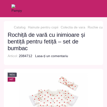
Catalog
Hainute pentru copii
Colectia de vara
Rochie cu da
Rochiță de vară cu inimioare și
bentiță pentru fetiță – set de
bumbac
Articol:
2084712
Lasa-ți un comentariu
NOU
HIT