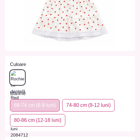
Culoare
Marime
68-74 сm (6-9 luni)
74-80 сm (9-12 luni)
80-86 сm (12-18 luni)