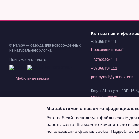
Контактная информа
+37369494111
© Pampy — одежда для новорождённых
Перезвонить вам?
из натурального хлопка
Принимаем к оплате
+37369494111
+37369494111
pampymd@yandex.com
Мобильная версия
Кагул, 31 августа 13Б, 15 б
Карта проезда
Мы заботимся о вашей конфиденциальн
Этот веб-сайт использует файлы cookie для 
работы сайта. Вы можете изменить это в сво
Magazin online creat cu Horoshop
использование файлов cookie. Подробнее м