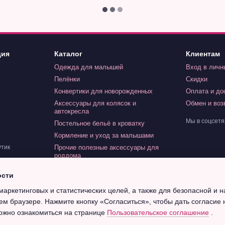
ция
Каталог
Клиентам
Одежда для малышей
Вход в личн
Пелёнки
Скидки
Конвертики для новорожденных
Оплата и до
Аксессуары для колясок и
Обмен и воз
автокресла
Мы в соцсетя
Постельное бельё в кроватку
Кормление и уход за малышами
Прочие полезные аксессуары для
утик
роддома
Игрушки для малышей
ости
Индивидуальный заказ
маркетинговых и статистических целей, а также для безопасной и 
Крещение
ем браузере. Нажмите кнопку «Согласиться», чтобы дать согласие 
ожно ознакомиться на странице
Пользовательское соглашение
.