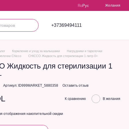
Ro
Рус
Желания
+37369494111
алог
Кормление и уход за малышами
Нагрудники и тарелочки
релочки Chicco
CHICCO Жидкость для стерилизации 1 литр 0+
 Жидкость для стерилизации 1
+
Артикул: ID999MARKET_5880358
Оставить отзыв
DL
К сравнению
В желания
я отображения накопительной скидки