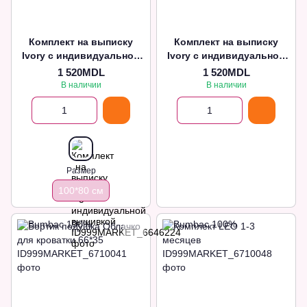
Комплект на выписку
Комплект на выписку
Ivory с индивидуальной
Ivory с индивидуальной
вышивкой
вышивкой
1 520MDL
1 520MDL
В наличии
В наличии
Размер
100*80 см