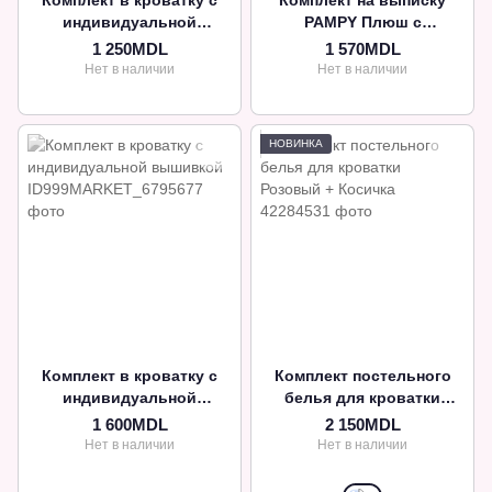
Комплект в кроватку с
Комплект на выписку
индивидуальной
PAMPY Плюш с
вышивкой
вышивкой
1 250MDL
1 570MDL
Нет в наличии
Нет в наличии
НОВИНКА
Комплект в кроватку с
Комплект постельного
индивидуальной
белья для кроватки
вышивкой
Розовый + Косичка
1 600MDL
2 150MDL
Нет в наличии
Нет в наличии