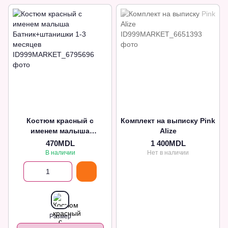
Костюм красный с
Комплект на выписку Pink
именем малыша
Alize
Батник+штанишки 1-3
470MDL
1 400MDL
месяцев
В наличии
Нет в наличии
Размер