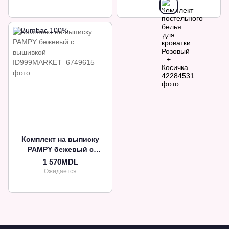
Комплект на выписку
PAMPY бежевый с
вышивкой
1 570MDL
Ожидается