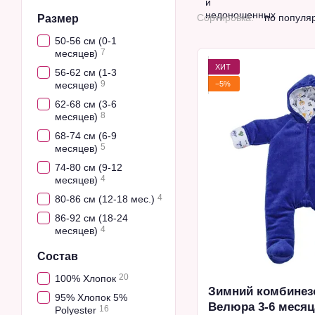
Сортировка:
по популя
Размер
50-56 см (0-1
7
месяцев)
ХИТ
56-62 см (1-3
9
−5%
месяцев)
62-68 см (3-6
8
месяцев)
68-74 см (6-9
5
месяцев)
74-80 см (9-12
4
месяцев)
4
80-86 см (12-18 мес.)
86-92 см (18-24
4
месяцев)
Состав
20
100% Хлопок
Зимний комбинез
95% Хлопок 5%
Велюра 3-6 месяц
16
Polyester