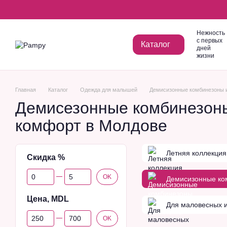
Перейти к основному контенту
Нежность
с первых
Каталог
дней
жизни
Главная
Каталог
Одежда для малышей
Демисизонные комбинезоны 
Демисезонные комбинезоны
комфорт в Молдове
Летняя коллекция
Скидка %
От Скидка %
До Скидка %
OK
Демисизонные ко
Цена, MDL
Для маловесных 
От Цена, MDL
До Цена, MDL
OK