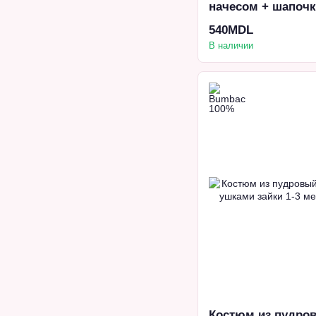
начесом + шапочк
White
540MDL
В наличии
Костюм из пудро