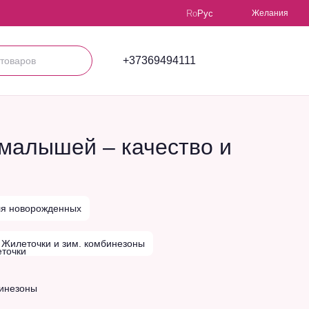
Ro
Рус
Желания
+37369494111
малышей – качество и
ля новорожденных
Жилеточки и зим. комбинезоны